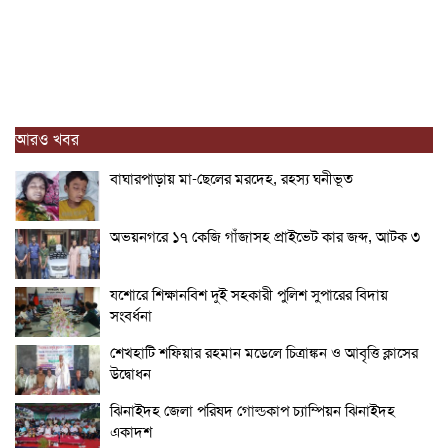
আরও খবর
বাঘারপাড়ায় মা-ছেলের মরদেহ, রহস্য ঘনীভূত
অভয়নগরে ১৭ কেজি গাঁজাসহ প্রাইভেট কার জব্দ, আটক ৩
যশোরে শিক্ষানবিশ দুই সহকারী পুলিশ সুপারের বিদায়
সংবর্ধনা
শেখহাটি শফিয়ার রহমান মডেলে চিত্রাঙ্কন ও আবৃত্তি ক্লাসের
উদ্বোধন
ঝিনাইদহ জেলা পরিষদ গোল্ডকাপ চ্যাম্পিয়ন ঝিনাইদহ
একাদশ