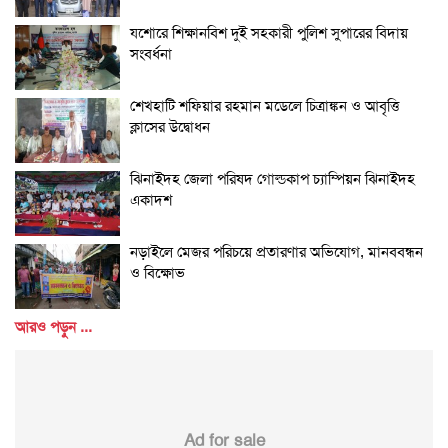
যশোরে শিক্ষানবিশ দুই সহকারী পুলিশ সুপারের বিদায়
সংবর্ধনা
শেখহাটি শফিয়ার রহমান মডেলে চিত্রাঙ্কন ও আবৃত্তি
ক্লাসের উদ্বোধন
ঝিনাইদহ জেলা পরিষদ গোল্ডকাপ চ্যাম্পিয়ন ঝিনাইদহ
একাদশ
নড়াইলে মেজর পরিচয়ে প্রতারণার অভিযোগ, মানববন্ধন
ও বিক্ষোভ
আরও পড়ুন ...
Ad for sale