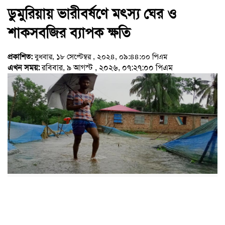
ডুমুরিয়ায় ভারীবর্ষণে মৎস্য ঘের ও
শাকসবজির ব্যাপক ক্ষতি
প্রকাশিত:
বুধবার, ১৮ সেপ্টেম্বর , ২০২৪, ০৯:৪৪:০০ পিএম
এখন সময়:
রবিবার, ৯ আগস্ট , ২০২৬, ০৭:২৭:০০ পিএম