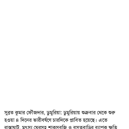
সুব্রত কুমার ফৌজদার, ডুমুরিয়া: ডুমুরিয়ায় শুক্রবার থেকে শুরু
হওয়া ৪ দিনের ভারীবর্ষণে চারদিকে প্লাবিত হয়েছে। এতে
রাস্তাঘাট, মৎস্য ঘেরসহ শাকসবজি ও বসতবাড়ির ব্যাপক ক্ষতি