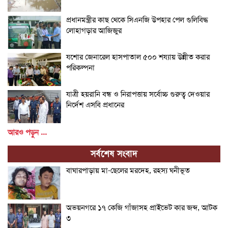
প্রধানমন্ত্রীর কাছ থেকে সিএনজি উপহার পেল গুলিবিদ্ধ
লোহাগড়ার আজিজুর
যশোর জেনারেল হাসপাতাল ৫০০ শয্যায় উন্নীত করার
পরিকল্পনা
যাত্রী হয়রানি বন্ধ ও নিরাপত্তায় সর্বোচ্চ গুরুত্ব দেওয়ার
নির্দেশ এসবি প্রধানের
আরও পড়ুন ...
সর্বশেষ সংবাদ
বাঘারপাড়ায় মা-ছেলের মরদেহ, রহস্য ঘনীভূত
অভয়নগরে ১৭ কেজি গাঁজাসহ প্রাইভেট কার জব্দ, আটক
৩