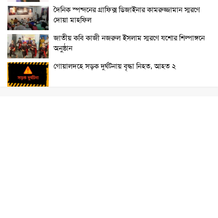
দৈনিক স্পন্দনের গ্রাফিক্স ডিজাইনার কামরুজ্জামান স্মরণে
দোয়া মাহফিল
জাতীয় কবি কাজী নজরুল ইসলাম স্মরণে যশোর শিল্পাঙ্গনে
অনুষ্ঠান
গোয়ালদহে সড়ক দুর্ঘটনায় বৃদ্ধা নিহত, আহত ২