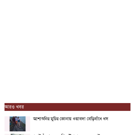
আরও খবর
আশাশুনির মুচির কোনায় ওয়াবদা বেড়িবাঁধে ধস