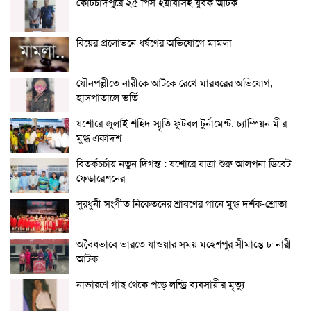
কোটচাঁদপুরে ২৫ পিস ইয়াবাসহ যুবক আটক
বিয়ের প্রলোভনে ধর্ষণের অভিযোগে মামলা
যৌনপল্লীতে নারীকে আটকে রেখে মারধরের অভিযোগ,
হাসপাতালে ভর্তি
যশোরে জুলাই শহিদ স্মৃতি ফুটবল টুর্নামেন্ট, চ্যাম্পিয়ন মীর
মুগ্ধ একাদশ
বিতর্কচর্চায় নতুন দিগন্ত : যশোরে যাত্রা শুরু আলপনা ডিবেট
ফেডারেশনের
সুরধুনী সংগীত নিকেতনের শ্রাবণের গানে মুগ্ধ দর্শক-শ্রোতা
অবৈধভাবে ভারতে যাওয়ার সময় মহেশপুর সীমান্তে ৮ নারী
আটক
নাভারণে গাছ থেকে পড়ে লন্ড্রি ব্যবসায়ীর মৃত্যু