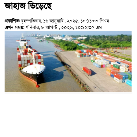
জাহাজ ভিড়েছে
প্রকাশিত:
বৃহস্পতিবার, ১৬ জানুয়ারি , ২০২৫, ১০:১১:০০ পিএম
এখন সময়:
শনিবার, ৮ আগস্ট , ২০২৬, ১০:১২:৩৫ এম