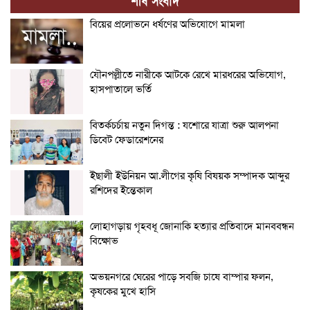
শীর্ষ সংবাদ
বিয়ের প্রলোভনে ধর্ষণের অভিযোগে মামলা
যৌনপল্লীতে নারীকে আটকে রেখে মারধরের অভিযোগ,
হাসপাতালে ভর্তি
বিতর্কচর্চায় নতুন দিগন্ত : যশোরে যাত্রা শুরু আলপনা
ডিবেট ফেডারেশনের
ইছালী ইউনিয়ন আ.লীগের কৃষি বিষয়ক সম্পাদক আব্দুর
রশিদের ইন্তেকাল
লোহাগড়ায় গৃহবধূ জোনাকি হত্যার প্রতিবাদে মানববন্ধন
বিক্ষোভ
অভয়নগরে ঘেরের পাড়ে সবজি চাষে বাম্পার ফলন,
কৃষকের মুখে হাসি