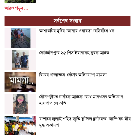
আরও পড়ুন ...
সর্বশেষ সংবাদ
আশাশুনির মুচির কোনায় ওয়াবদা বেড়িবাঁধে ধস
কোটচাঁদপুরে ২৫ পিস ইয়াবাসহ যুবক আটক
বিয়ের প্রলোভনে ধর্ষণের অভিযোগে মামলা
যৌনপল্লীতে নারীকে আটকে রেখে মারধরের অভিযোগ,
হাসপাতালে ভর্তি
যশোরে জুলাই শহিদ স্মৃতি ফুটবল টুর্নামেন্ট, চ্যাম্পিয়ন মীর
মুগ্ধ একাদশ