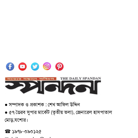
● সম্পাদক ও প্রকাশক : শেখ আফিল উদ্দিন
● ৫৭ ভৈরব সুপার মার্কেট (তৃতীয় তলা), জেনারেল হাসপাতাল
মোড়,যশোর।
☎ ১৯৭৮-০৯০১২৫