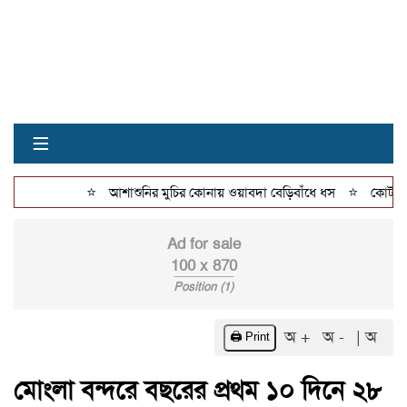
≡
⭐
⭐
আশাশুনির মুচির কোনায় ওয়াবদা বেড়িবাঁধে ধস
কোটচাঁদপুর
Ad for sale
100 x 870
Position (1)
অ +
অ -
| অ
🖨️ Print
মোংলা বন্দরে বছরের প্রথম ১০ দিনে ২৮