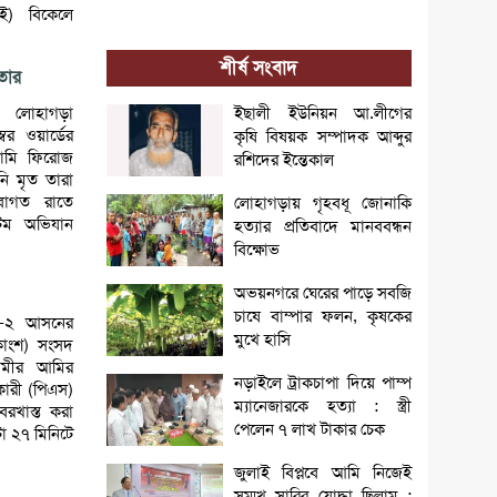
ই) বিকেলে
শীর্ষ সংবাদ
তার
র লোহাগড়া
ইছালী ইউনিয়ন আ.লীগের
র ওয়ার্ডের
কৃষি বিষয়ক সম্পাদক আব্দুর
সামি ফিরোজ
রশিদের ইন্তেকাল
নি মৃত তারা
বাগত রাতে
লোহাগড়ায় গৃহবধূ জোনাকি
িম অভিযান
হত্যার প্রতিবাদে মানববন্ধন
বিক্ষোভ
অভয়নগরে ঘেরের পাড়ে সবজি
চাষে বাম্পার ফলন, কৃষকের
ইল-২ আসনের
মুখে হাসি
াংশ) সংসদ
ামীর আমির
নড়াইলে ট্রাকচাপা দিয়ে পাম্প
কারী (পিএস)
ম্যানেজারকে হত্যা : স্ত্রী
রখাস্ত করা
পেলেন ৭ লাখ টাকার চেক
া ২৭ মিনিটে
জুলাই বিপ্লবে আমি নিজেই
সম্মুখ সারির যোদ্ধা ছিলাম :