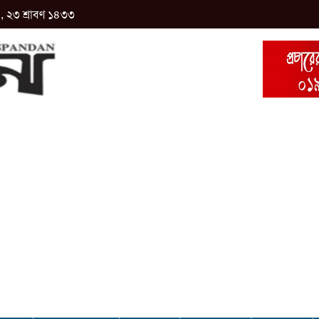
 , ২৩ শ্রাবণ ১৪৩৩