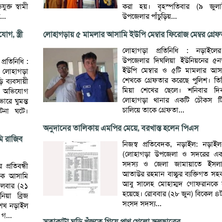
ক্ত স্বামী
করা হয়। বৃহস্পতিবার (৯ জুলা
..
উপজেলার পাঁচুড়িয়...
, স্ত্রী
লোহাগড়ায় ৫ মামলার আসামি ইউপি মেম্বার ফিরোজ মেম্বর গ্রেফ
লোহাগড়া প্রতিনিধি : নড়াইলে
উপজেলার দিঘলিয়া ইউনিয়নের ৫নম্ব
্রতিনিধি :
ইউপি মেম্বার ও ৫টি মামলার আ
লোহাগড়া
শেখকে গ্রেফতার করেছে পুলিশ। তি
 ব্যবসায়ী
মিয়া শেখের ছেলে। শনিবার দি
ার অভিযোগ
লোহাগড়া থানার একটি চৌকস ট
োরে ঘুমন্ত
চালিয়ে তাকে গ্রেফতা...
ঘটনা ঘটে।
অনুদানের তালিকায় এমপির মেয়ে, বরখাস্ত হলেন পিএস
মি রাজিব
নিজস্ব প্রতিবেদক, নড়াইল: নড়া
(লোহাগড়া উপজেলা ও সদরের এক
সদস্য ও জেলা জামায়াতে ইসল
প্রতিবন্ধী
আতাউর রহমান বাচ্চুর ব্যক্তিগত সহ
এক আসামি
আবু সালেহ মোহাম্মদ গোফরানকে ব
গলবার (২১
হয়েছে। রোববার (২৮ জুন) বিকেল ৪ট
িয়া ব্রিজ
সংসদ সদস্য...
শেখ নড়াইল
গ...
সুতাকাটা ঘুড়ি খুঁজতে গিয়ে প্রাণ গেলো স্কুলছাত্রের