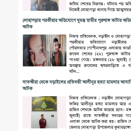
জসিম শেখের বিরুদ্ধে। ঘটনার পর অভিযু
নিজেই লোহাগড়া থানায় গিয়ে আত্মসমর.
লোহাগড়ায় পরকীয়ার অভিযোগে ঘুমন্ত স্বামীর পুরুষাঙ্গ কাটার অভিযোগ
আটক
নিজস্ব প্রতিবেদক, নড়াইল ও লোহাগড়া প
পরকীয়ার অভিযোগে নড়াইলের 
পৌরসভার গোপীনাথপুর এলাকায় ভাঙড়ি
রুবেল শেখের (২৮) পুরুষাঙ্গ কাট
পাওয়া গেছে। মঙ্গলবার (২৮ জুলাই) ভ
অবস্থায় রুবেলের শ্বশুরবাড়িতে এ 
ঘটন...
সাতক্ষীরা থেকে নড়াইলের প্রতিবন্ধী আলীনুর হত্যা মামলার আসা
আটক
নিজস্ব প্রতিবেদক : নড়াইল লোহাগড়ার 
ফকির আলীনুর হত্যা মামলার আর 
রাজিব শেখকে আটক করেছে র‌্যাব। মঙ্
জুলাই) রাতে সাতক্ষীরা সদরের গাংন
এলাকা থেকে আটক করা হয়। রাজিব 
জেলার লোহাগড়া উপজেলার কুমারডাঙ্গা 