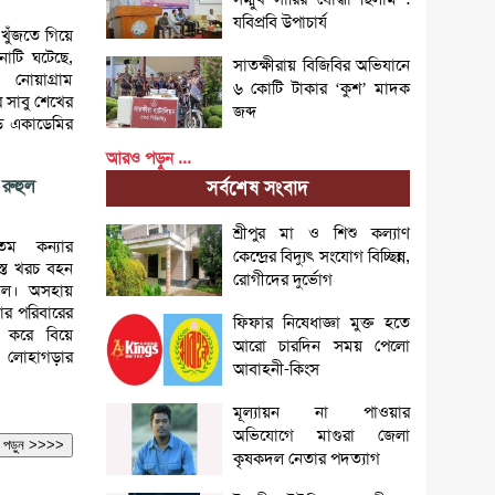
যবিপ্রবি উপাচার্য
খুঁজতে গিয়ে
টনাটি ঘটেছে,
সাতক্ষীরায় বিজিবির অভিযানে
োয়াগ্রাম
৬ কোটি টাকার ‘কুশ’ মাদক
র সাবু শেখের
জব্দ
েড একাডেমির
আরও পড়ুন ...
রুহুল
সর্বশেষ সংবাদ
শ্রীপুর মা ও শিশু কল্যাণ
তম কন্যার
কেন্দ্রের বিদ্যুৎ সংযোগ বিচ্ছিন্ন,
স্ত খরচ বহন
রোগীদের দুর্ভোগ
েল। অসহায়
ার পরিবারের
ফিফার নিষেধাজ্ঞা মুক্ত হতে
ন করে বিয়ে
আরো চারদিন সময় পেলো
 লোহাগড়ার
আবাহনী-কিংস
মূল্যায়ন না পাওয়ার
অভিযোগে মাগুরা জেলা
আরও পড়ুন >>>>
কৃষকদল নেতার পদত্যাগ