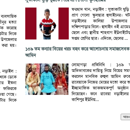
ফরহাদ খান, নড়াইল : সুতাকাটা ঘুড়ি 
প্রাণ গেলো স্কুলছাত্র হুসাইনের। ঘ
 ব্যবসায়িক
নড়াইলের কালিয়া উপজেলার ন
নুর হত্যা
দক্ষিণপাড়ার বিলে। হুসাইন ওই গ্রামে
টক করেছে
ছেলে এবং স্থানীয় শাহবাগ ইউনাইট
 ৩টার দিকে
সপ্তম শ্রেণির ছাত্র। এদিকে, ছেলের ...
উপজেলার
 করা হয়।
১০৯ তম কন্যার বিয়ের খরচ বহন করে আলোচনায় সমাজসেবক 
আমিন
লোহাগড়া প্রতিনিধি : ১০৯ 
অভিভাবকের দায়িত্ব নিয়ে বিয়ের সম
, নড়াইল :
করলেন মানবিক রুহুল আমিন রুব
থেকে ডেকে
রাবেয়াকে নিজের মেয়ের মতো করে ত
ার ইতনা
ইচ্ছামাফিক জাকজমকপুর্ণ অনুষ্ঠা
ুর ফকিরকে
দিয়েছেন। কনে রাবেয়া নড়াইলের
ওয়া গেছে।
কাশিপুর ইউনিয়...
টার দিকে