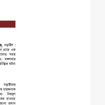
ু, নড়াইল :
া গ্রামে এক
়ানোর সময়
ে। মঙ্গলবার
ান্তিক ঘটনা
: নড়াইলের
সহ চারজনকে
নিয়ন্ত্রণ
ের মাধ্যমে
মানা প্রদান