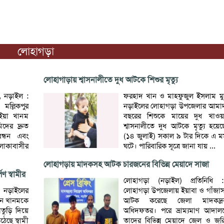
লোহাগড়া
লোহাগাড়ায় শ্বাসনালীতে দুধ আটকে শিশুর মৃত্যু
, নড়াইল :
ফরহাদ খান ও মাহফুজুল ইসলাম মুন্ন
্লিকপুর
নড়াইলের লোহাগড়া উপজেলার আমাদ
াইয়া খানম
বছরের শিশুকে মায়ের দুধ খাওয
দের দ্রুত
শ্বাসনালীতে দুধ আটকে মৃত্যু হয়েছ
ন্ধন এবং
(১৪ জুলাই) সকাল ৯ টার দিকে এ মর্ম
লাকাবাসীর
ঘটে। পারিবারিক সূত্রে জানা যায় ...
লোহাগড়ায় মাদকসহ আটক চারজনের বিভিন্ন মেয়াদে সাজা
ণ স্বামীর
লোহাগড়া (নড়াইল) প্রতিনিধি 
 নড়াইলের
লোহাগড়া উপজেলায় ইয়াবা ও গাঁজা
মিন খানমকে
আটক করেছে জেলা মাদকদ্রব্য 
াতুড়ি দিয়ে
অধিদফতর। পরে ভ্রাম্যমাণ আদালত
ছে স্বামী
তাদের বিভিন্ন মেয়াদে জেল ও জরি