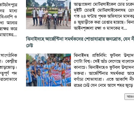
আন্তঃজেলা মোটরসাইকেল চোর চক্রে
টচাঁদপুরে
দুইটি চোরাই মোটরসাইকেলসহ গ্রেপ
ের মধ্যে
গত ২৪ ঘণ্টায় পৃথক অভিযানে মাদকদ্র
 বিএনপি ও
৪ জুয়াড়ীকে করা গ্রেপ্তার হয়েছে। ঝ
যে অন্যের
আইনশৃঙ্খলা রক্ষা ও মাদকের ব...
বাক্ষর করে
ায়াতের...
ঝিনাইদহে আর্জেন্টিনা সমর্থকদের শোভাযাত্রায় জনস্রোত, যেন 
ঢেউ
সাংগঠনিক
ঝিনাইদহ প্রতিনিধি: ফুটবল উন্মা
 কেন্দ্রীয়
গোটা বিশ্ব। সেই আঁচ লেগেছে বাংলা
ছে তোড়জোড়।
কানাচে। ঝিনাইদহেও ফুটবল উন্মাদ
বপূর্ণ পদ
ভক্তরা। আর্জেন্টিনার সমর্থকরা 
োরালোভাবে
বর্ণাঢ্য শোভাযাত্রা। এতে আকাশি 
রঙের ঢেউ যেন নেমে আসে শহর জুড়ে।