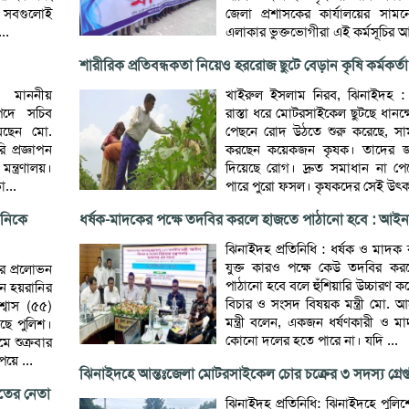
ায় সবগুলোই
জেলা প্রশাসকের কার্যালয়ের সামন
..
এলাকার ভুক্তভোগীরা এই কর্মসূচির আ
শারীরিক প্রতিবন্ধকতা নিয়েও হররোজ ছুটে বেড়ান কৃষি কর্মকর্ত
: মাননীয়
খাইরুল ইসলাম নিরব, ঝিনাইদহ : গ
 পদে সচিব
রাস্তা ধরে মোটরসাইকেল ছুটছে ধানক্
য়েছেন মো.
পেছনে রোদ উঠতে শুরু করেছে, সাম
 প্রজ্ঞাপন
করছেন কয়েকজন কৃষক। তাদের জ
্ত্রণালয়।
দিয়েছে রোগ। দ্রুত সমাধান না পে
া...
পারে পুরো ফসল। কৃষকদের সেই উৎকণ্ঠা
ানিকে
ধর্ষক-মাদকের পক্ষে তদবির করলে হাজতে পাঠানো হবে : আইনমন্
ঝিনাইদহ প্রতিনিধি : ধর্ষক ও মাদক ব
যুক্ত কারও পক্ষে কেউ তদবির ক
ের প্রলোভন
পাঠানো হবে বলে হুঁশিয়ারি উচ্চারণ 
ন হয়রানির
বিচার ও সংসদ বিষয়ক মন্ত্রী মো. আস
্বাস (৫৫)
মন্ত্রী বলেন, একজন ধর্ষণকারী ও ম
ছে পুলিশ।
কোনো দলের হতে পারে না। যদি ...
ে শুক্রবার
য়ে ...
ঝিনাইদহে আন্তঃজেলা মোটরসাইকেল চোর চক্রের ৩ সদস্য গ্রেপ্
তের নেতা
ঝিনাইদহ প্রতিনিধি: ঝিনাইদহে পুলি