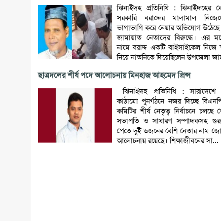
ঝিনাইদহ প্রতিনিধি : ঝিনাইদহের কো
সরকারি বরাদ্দের মালামাল নিজেদ
ভাগাভাগি করে নেয়ার অভিযোগ উঠেছে
জামায়াত নেতাদের বিরুদ্ধে। এর মধ্
নামে বরাদ্দ একটি বাইসাইকেল নিজে স্
নিয়ে নাতনিকে দিয়েছিলেন উপজেলা জাম
ছাত্রদলের শীর্ষ পদে আলোচনায় মিনহাজ আহমেদ প্রিন্স
ঝিনাইদহ প্রতিনিধি : সারাদেশে 
কাঠামো পুনর্গঠনে নজর দিচ্ছে বিএনপি।
কমিটির শীর্ষ নেতৃত্ব নির্বাচনে চল
সভাপতি ও সাধারণ সম্পাদকসহ গুরুত্
পেতে দুই ডজনের বেশি নেতার নাম জ
আলোচনায় রয়েছে। শিক্ষাজীবনের সা...