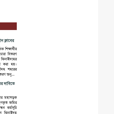
ান ক্লাবের
 শিক্ষার্থীর
চারা বিতরণ
ব ঝিনাইদহের
ণ করা হয়।
াইদহ শহরের
তরণ অনু...
যের দাবিতে
শোর মহাসড়ক
রহণকৃত জমির
্ধন কর্মসূচি
লে ঝিনাইদহ