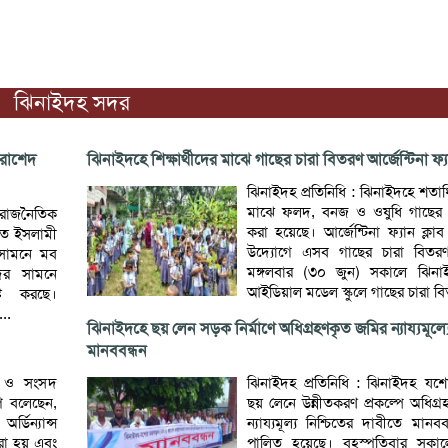
ঝিনাইদহ সদর
 রাশেদ
ঝিনাইদহে শিক্ষার্থীদের মাঝে গাছের চারা বিতরণ আর্জেন্টিনা ফ্য
ঝিনাইদহ প্রতিনিধি : ঝিনাইদহে শতাধিক
মাঝে ফলদ, বনজ ও ওষুধি গাছের 
র রাজনৈতিক
করা হয়েছে। আর্জেন্টিনা ফ্যান ক্লা
তে ইসলামী
উদ্যোগে এসব গাছের চারা বিতর
 সামনে মব
মঙ্গলবার (৩০ জুন) সকালে ঝিন
দের সামনে
আইডিয়াল মডেল স্কুলে গাছের চারা বি
টি করছে।
..
ঝিনাইদহে ছয় লেন সড়ক নির্মাণে অধিগ্রহণকৃত জমির ন্যায্যমূল্
মানববন্ধন
র ও সংসদ
ঝিনাইদহ প্রতিনিধি : ঝিনাইদহ য
পি বলেছেন,
ছয় লেনে উন্নীতকরণ প্রকল্পে অধিগ্
িন্যান্স
ন্যায্যমূল্য নিশ্চিতের দাবীতে মানববন
করা হয় এবং
পালিত হয়েছে। বৃহস্পতিবার সকা