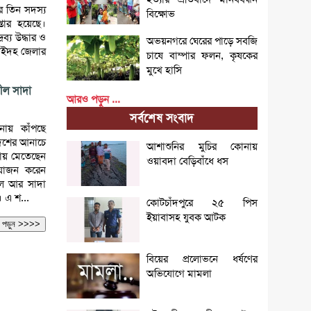
র তিন সদস্য
বিক্ষোভ
্তার হয়েছে।
ব্য উদ্ধার ও
অভয়নগরে ঘেরের পাড়ে সবজি
িনাইদহ জেলার
চাষে বাম্পার ফলন, কৃষকের
মুখে হাসি
নীল সাদা
আরও পড়ুন ...
সর্বশেষ সংবাদ
দনায় কাঁপছে
দেশের আনাচে
আশাশুনির মুচির কোনায়
নায় মেতেছেন
ওয়াবদা বেড়িবাঁধে ধস
আয়োজন করেন
নীল আর সাদা
 এ শ...
কোটচাঁদপুরে ২৫ পিস
ইয়াবাসহ যুবক আটক
আরও পড়ুন >>>>
বিয়ের প্রলোভনে ধর্ষণের
অভিযোগে মামলা