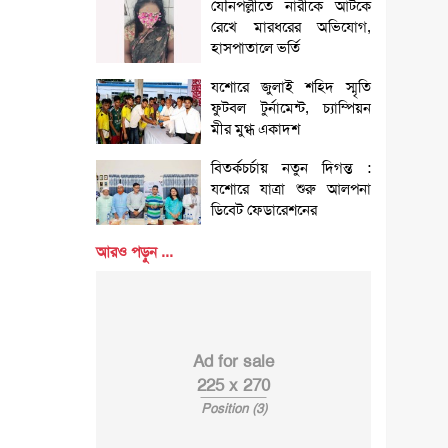
যৌনপল্লীতে নারীকে আটকে
রেখে মারধরের অভিযোগ,
হাসপাতালে ভর্তি
যশোরে জুলাই শহিদ স্মৃতি
ফুটবল টুর্নামেন্ট, চ্যাম্পিয়ন
মীর মুগ্ধ একাদশ
বিতর্কচর্চায় নতুন দিগন্ত :
যশোরে যাত্রা শুরু আলপনা
ডিবেট ফেডারেশনের
আরও পড়ুন ...
Ad for sale
225 x 270
Position (3)