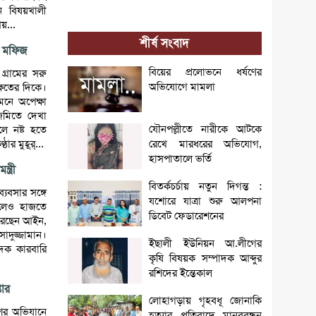
ে বিষয়খালী
য়...
শীর্ষ সংবাদ
া মফিজ
বিয়ের প্রলোভনে ধর্ষণের
্রামের সরু
অভিযোগে মামলা
ষেতের দিকে।
নে অপেক্ষা
মিতে দেখা
যৌনপল্লীতে নারীকে আটকে
লে নষ্ট হতে
র মুহূর্...
রেখে মারধরের অভিযোগ,
হাসপাতালে ভর্তি
ত্রী
বিতর্কচর্চায় নতুন দিগন্ত :
্যবসার সঙ্গে
যশোরে যাত্রা শুরু আলপনা
রলেও হাজতে
ডিবেট ফেডারেশনের
করেছেন আইন,
াদুজ্জামান।
ইছালী ইউনিয়ন আ.লীগের
াদক কারবারি
কৃষি বিষয়ক সম্পাদক আব্দুর
রশিদের ইন্তেকাল
তার
লোহাগড়ায় গৃহবধূ জোনাকি
শের অভিযানে
হত্যার প্রতিবাদে মানববন্ধন