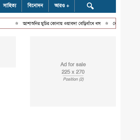
🔍
সাহিত্য
বিনোদন
আরও
⭐
⭐
আশাশুনির মুচির কোনায় ওয়াবদা বেড়িবাঁধে ধস
কোটচাঁদপুরে ২৫ পিস
Ad for sale
225 x 270
Position (2)