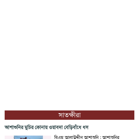
সাতক্ষীরা
আশাশুনির মুচির কোনায় ওয়াবদা বেড়িবাঁধে ধস
বিএম আলাউদ্দীন আশাশুনি : আশাশুনির