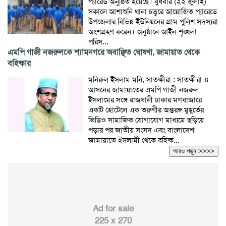
প্যারেড অনুষ্ঠিত হয়েছে। বুধবার (২২ জুলাই)
সকালে আশাশুনি থানা চত্বরে আয়োজিত প্যারেডে
উপজেলার বিভিন্ন ইউনিয়নের গ্রাম পুলিশ সদস্যরা
অংশগ্রহণ করেন। অনুষ্ঠানে আইন-শৃঙ্খলা
পরিস...
এমপি গাজী নজরুলকে শ্যামনগরে অবাঞ্ছিত ঘোষণা, জামায়াত থেকে
বহিষ্কার
মনিরুল ইসলাম মনি, সাতক্ষীরা : সাতক্ষীরা-৪
আসনের জামায়াতের এমপি গাজী নজরুল
ইসলামের সঙ্গে রাজধানী ঢাকার মগবাজারে
একটি হোটেলে এক তরুণীর অন্তরঙ্গ মুহূর্তের
ভিডিও সামাজিক যোগাযোগ মাধ্যমে ছড়িয়ে
পড়ার পর জাতীয় সংসদ এবং বাংলাদেশ
জামায়াতে ইসলামী থেকে বহিষ্ক...
আরও পড়ুন >>>>
Ad for sale
225 x 270