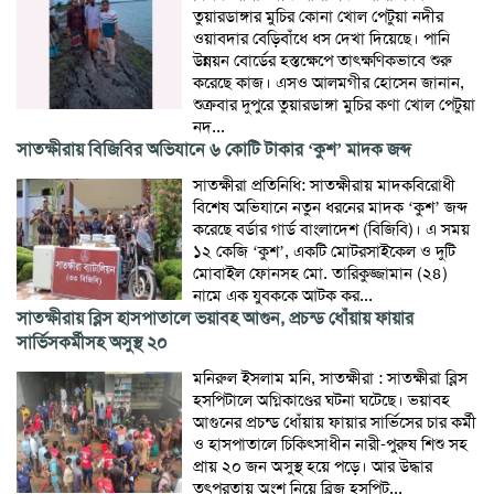
তুয়ারডাঙ্গার মুচির কোনা খোল পেটুয়া নদীর
ওয়াবদার বেড়িবাঁধে ধস দেখা দিয়েছে। পানি
উন্নয়ন বোর্ডের হস্তক্ষেপে তাৎক্ষণিকভাবে শুরু
করেছে কাজ। এসও আলমগীর হোসেন জানান,
শুক্রবার দুপুরে তুয়ারডাঙ্গা মুচির কণা খোল পেটুয়া
নদ...
সাতক্ষীরায় বিজিবির অভিযানে ৬ কোটি টাকার ‘কুশ’ মাদক জব্দ
সাতক্ষীরা প্রতিনিধি: সাতক্ষীরায় মাদকবিরোধী
বিশেষ অভিযানে নতুন ধরনের মাদক ‘কুশ’ জব্দ
করেছে বর্ডার গার্ড বাংলাদেশ (বিজিবি)। এ সময়
১২ কেজি ‘কুশ’, একটি মোটরসাইকেল ও দুটি
মোবাইল ফোনসহ মো. তারিকুজ্জামান (২৪)
নামে এক যুবককে আটক কর...
সাতক্ষীরায় ব্লিস হাসপাতালে ভয়াবহ আগুন, প্রচন্ড ধোঁয়ায় ফায়ার
সার্ভিসকর্মীসহ অসুস্থ ২০
মনিরুল ইসলাম মনি, সাতক্ষীরা : সাতক্ষীরা ব্লিস
হসপিটালে অগ্নিকাণ্ডের ঘটনা ঘটেছে। ভয়াবহ
আগুনের প্রচন্ড ধোঁয়ায় ফায়ার সার্ভিসের চার কর্মী
ও হাসপাতালে চিকিৎসাধীন নারী-পুরুষ শিশু সহ
প্রায় ২০ জন অসুস্থ হয়ে পড়ে। আর উদ্ধার
তৎপরতায় অংশ নিয়ে ব্লিজ হসপিট...