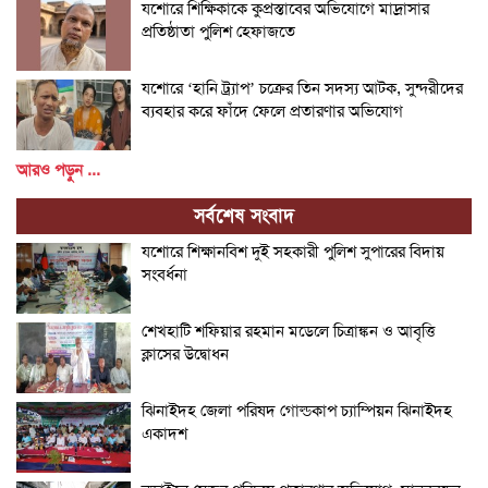
যশোরে শিক্ষিকাকে কুপ্রস্তাবের অভিযোগে মাদ্রাসার
প্রতিষ্ঠাতা পুলিশ হেফাজতে
যশোরে ‘হানি ট্র্যাপ’ চক্রের তিন সদস্য আটক, সুন্দরীদের
ব্যবহার করে ফাঁদে ফেলে প্রতারণার অভিযোগ
আরও পড়ুন ...
সর্বশেষ সংবাদ
যশোরে শিক্ষানবিশ দুই সহকারী পুলিশ সুপারের বিদায়
সংবর্ধনা
শেখহাটি শফিয়ার রহমান মডেলে চিত্রাঙ্কন ও আবৃত্তি
ক্লাসের উদ্বোধন
ঝিনাইদহ জেলা পরিষদ গোল্ডকাপ চ্যাম্পিয়ন ঝিনাইদহ
একাদশ