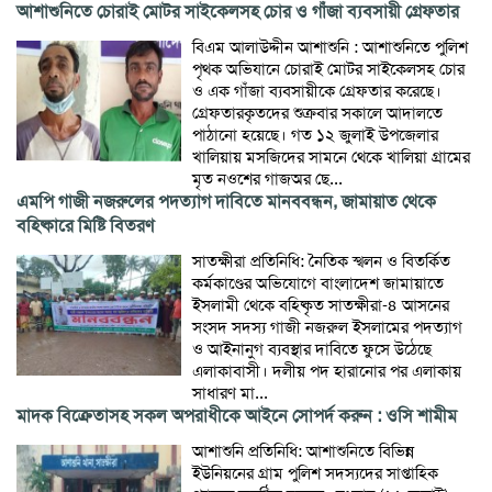
আশাশুনিতে চোরাই মোটর সাইকেলসহ চোর ও গাঁজা ব্যবসায়ী গ্রেফতার
বিএম আলাউদ্দীন আশাশুনি : আশাশুনিতে পুলিশ
পৃথক অভিযানে চোরাই মোটর সাইকেলসহ চোর
ও এক গাঁজা ব্যবসায়ীকে গ্রেফতার করেছে।
গ্রেফতারকৃতদের শুক্রবার সকালে আদালতে
পাঠানো হয়েছে। গত ১২ জুলাই উপজেলার
খালিয়ায় মসজিদের সামনে থেকে খালিয়া গ্রামের
মৃত নওশের গাজঅর ছে...
এমপি গাজী নজরুলের পদত্যাগ দাবিতে মানববন্ধন, জামায়াত থেকে
বহিষ্কারে মিষ্টি বিতরণ
​সাতক্ষীরা প্রতিনিধি: নৈতিক স্খলন ও বিতর্কিত
কর্মকাণ্ডের অভিযোগে বাংলাদেশ জামায়াতে
ইসলামী থেকে বহিষ্কৃত সাতক্ষীরা-৪ আসনের
সংসদ সদস্য গাজী নজরুল ইসলামের পদত্যাগ
ও আইনানুগ ব্যবস্থার দাবিতে ফুসে উঠেছে
এলাকাবাসী। দলীয় পদ হারানোর পর এলাকায়
সাধারণ মা...
মাদক বিক্রেতাসহ সকল অপরাধীকে আইনে সোপর্দ করুন : ওসি শামীম
আশাশুনি প্রতিনিধি: আশাশুনিতে বিভিন্ন
ইউনিয়নের গ্রাম পুলিশ সদস্যদের সাপ্তাহিক