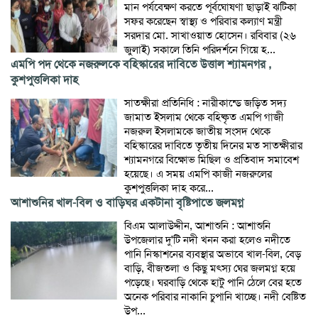
মান পর্যবেক্ষণ করতে পূর্বঘোষণা ছাড়াই ঝটিকা
সফর করেছেন স্বাস্থ্য ও পরিবার কল্যাণ মন্ত্রী
সরদার মো. সাখাওয়াত হোসেন। রবিবার (২৬
জুলাই) সকালে তিনি পরিদর্শনে গিয়ে হ...
এমপি পদ থেকে নজরুলকে বহিস্কারের দাবিতে উত্তাল শ্যামনগর ,
কুশপুত্তলিকা দাহ
সাতক্ষীরা প্রতিনিধি : নারীকান্ডে জড়িত সদ্য
জামাত ইসলাম থেকে বহিষ্কৃত এমপি গাজী
নজরুল ইসলামকে জাতীয় সংসদ থেকে
বহিস্কারের দাবিতে তৃতীয় দিনের মত সাতক্ষীরার
শ্যামনগরে বিক্ষোভ মিছিল ও প্রতিবাদ সমাবেশ
হয়েছে। এ সময় এমপি কাজী নজরুলের
কুশপুত্তলিকা দাহ করে...
আশাশুনির খাল-বিল ও বাড়িঘর একটানা বৃষ্টিপাতে জলমগ্ন
বিএম আলাউদ্দীন, আশাশুনি : আশাশুনি
উপজেলার দু'টি নদী খনন করা হলেও নদীতে
পানি নিস্কাশনের ব্যবস্থার অভাবে খাল-বিল, বেড়
বাড়ি, বীজতলা ও কিছু মৎস্য ঘের জলমগ্ন হয়ে
পড়েছে। ঘরবাড়ি থেকে হাটু পানি ঠেলে বের হতে
অনেক পরিবার নাকানি চুপানি খাচ্ছে। নদী বেষ্টিত
উপ...