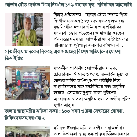
ঘোড়ার দৌড় দেখতে গিয়ে নিখোঁজ ১০৬ বছরের বৃদ্ধ, পরিবারের আহাজারি
নিজস্ব প্রতিবেদক : ঘোড়ার দৌড় দেখতে গিয়ে
নিখোঁজ হয়েছেন ১০৬ বছর বয়সের এক বৃদ্ধ।
বৃদ্ধ নিখোঁজ হওয়ার ঘটনায় তার পরিবারের
সদস্যরা চিন্তায় পড়েছেন। আহাজারি করছেন
পরিবারের সদস্যরা। সাতক্ষীরা সদর উপজেলার
বালিয়াডাঙ্গা পূর্বপাড়া এলাকার বাসিন্দা প্র...
সাতক্ষীরায় মাদকের বিরুদ্ধে এক সপ্তাহের বিশেষ অভিযানের ঘোষণা
ডিআইজির
সাতক্ষীরা প্রতিনিধি : সাতক্ষীরায় মাদক,
চোরাচালান, সীমান্ত অপরাধ, অনলাইন জুয়া ও
জেলার সার্বিক আইনশৃঙ্খলা পরিস্থিতি নিয়ে
সাংবাদিকদের সঙ্গে মতবিনিময় সভা অনুষ্ঠিত
হয়েছে। সোমবার দুপুরে জেলা পুলিশের
আয়োজনে এ সভা অনুষ্ঠিত হয়। সাতক্ষীরা পুলিশ
সুপার আবু সা...
তালায় স্বাস্থ্যমন্ত্রীর ঝটিকা সফর : ১০০ শয্যা ও ট্রমা সেন্টারের ঘোষণা,
চিকিৎসকসহ বরখাস্ত ২
মনিরুল ইসলাম মনি, সাতক্ষীরা : সাতক্ষীরার
তালা উপজেলা স্বাস্থ্য কমপ্লেক্সের চিকিৎসাসেবার