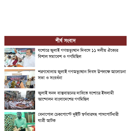
শীর্ষ সংবাদ
যশোরে জুলাই গণঅভ্যুত্থান দিবসে ১১ দলীয় ঐক্যের
বিশাল সমাবেশ ও গণমিছিল
শরণখোলায় জুলাই গণঅভ্যুত্থান দিবস উপলক্ষে আলোচনা
সভা ও সংবর্ধনা
জুলাই সনদ বাস্তবায়নের দাবিতে যশোরে ইসলামী
আন্দোলন বাংলাদেশের গণমিছিল
বেনাপোল চেকপোস্টে দুইটি স্বর্ণবারসহ পাসপোর্টধারী
যাত্রী আটক