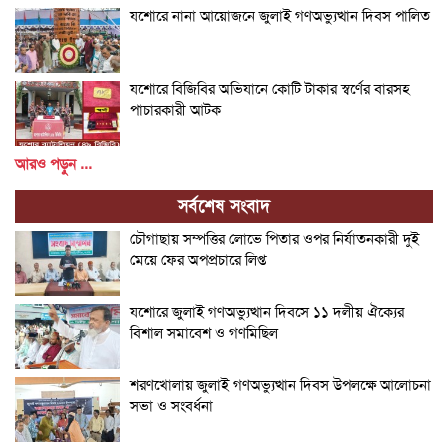
যশোরে নানা আয়োজনে জুলাই গণঅভ্যুত্থান দিবস পালিত
যশোরে বিজিবির অভিযানে কোটি টাকার স্বর্ণের বারসহ
পাচারকারী আটক
আরও পড়ুন ...
সর্বশেষ সংবাদ
চৌগাছায় সম্পত্তির লোভে পিতার ওপর নির্যাতনকারী দুই
মেয়ে ফের অপপ্রচারে লিপ্ত
যশোরে জুলাই গণঅভ্যুত্থান দিবসে ১১ দলীয় ঐক্যের
বিশাল সমাবেশ ও গণমিছিল
শরণখোলায় জুলাই গণঅভ্যুত্থান দিবস উপলক্ষে আলোচনা
সভা ও সংবর্ধনা