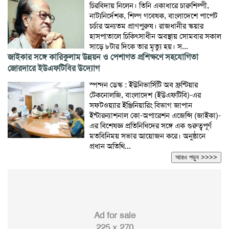
চিরবিদায় নিলেন। তিনি একাধারে চারুশিল্পী,
নাট্যনির্দেশক, শিল্প গবেষক, বাংলাদেশে পাপেট
চর্চার অন্যতম প্রাণপুরুষ। রাজধানীর স্কয়ার
হাসপাতালে চিকিৎসাধীন অবস্থায় সোমবার সকাল
সাড়ে ৮টার দিকে তার মৃত্যু হয়। স...
জাইকার সঙ্গে কারিকুলাম উন্নয়ন ও পেশাগত প্রশিক্ষণে সহযোগিতা
জোরদারে ইউএফটিবির উদ্যোগ
স্পন্দন ডেস্ক : ইউনিভার্সিটি অব ফ্রন্টিয়ার
টেকনোলজি, বাংলাদেশ (ইউএফটিবি)-এর
সফটওয়্যার ইঞ্জিনিয়ারিং বিভাগ জাপান
ইন্টারন্যাশনাল কো-অপারেশন এজেন্সি (জাইকা)-
এর বিশেষজ্ঞ প্রতিনিধিদের সঙ্গে এক গুরুত্বপূর্ণ
মতবিনিময় সভার আয়োজন করে। অনুষ্ঠানে
প্রধান অতিথি...
আরও পড়ুন >>>>
Ad for sale
225 x 270