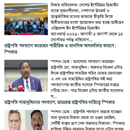
নিজস্ব প্রতিবেদক: দেশের ইন্টেরিয়র ডিজাইন
খাতে সৃজনশীলতা, পেশাগত উৎকর্ষ ও
আন্তর্জাতিক মানের কাজকে স্বীকৃতি দিতে
দ্বিতীয়বারের মতো আয়োজন করা হচ্ছে আইডেব
এক্সিলেন্স ইন ইন্টেরিয়র ডিজাইন
অ্যাওয়ার্ড-২০২৬। আগামী ৫ আগস্ট থেকে ১৫
সেপ্টেম্বর পর্যন্ত প্রতিযোগ...
রাষ্ট্রপতি পদত্যাগ করেছেন শারীরিক ও মানসিক অসমর্থতার কারণে :
স্পিকার
স্পন্দন ডেস্ক : অবশেষে পদত্যাগ করেছেন
রাষ্ট্রপতি মো. সাহাবুদ্দিন। শুক্রবার বিকেল ৪টার
দিকে রাষ্ট্রপতির সামরিক সচিব মেজর জেনারেল
এ এস এম বাহাউদ্দিন রাষ্ট্রপতির সই করা
পদত্যাগপত্র জাতীয় সংসদে স্পিকারের দপ্তরে
পৌঁছে দেন। পরে বিকেল ৫টায় জাতীয় সংসদের
স...
রাষ্ট্রপতি সাহাবুদ্দিনের পদত্যাগ, ভারপ্রাপ্ত রাষ্ট্রপতির দায়িত্বে স্পিকার
স্পন্দন ডেস্ক : রাষ্ট্রপতি পদত্যাগ করতে যাচ্ছেন
বলে বুধবার বিকাল থেকে যে গুঞ্জন চলছিল,
সেটিই বাস্তব রূপ পেল শুক্রবার বিকালে। স্পিকার
হাফিজ উদ্দিন আহমদ বিকাল সাড়ে ৫টায় সংসদ