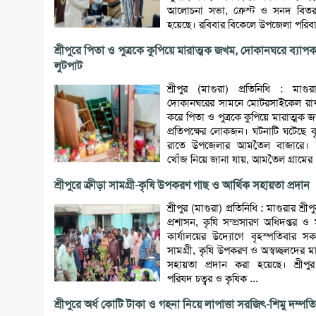
আলোচনা সভা, ক্রেস্ট ও সনদ বিতরণ
হয়েছে। রবিবার বিকেলে উপজেলা পরিবা
শ্রীপুরে পিতা ও পুত্রকে কুপিয়ে মারাত্মক জখম, দোকানঘরে ব্যাপ
লুটপাট
শ্রীপুর (মাগুরা) প্রতিনিধি : মাগুরা
দোকানঘরের সামনে মোটরসাইকেল রাখাক
করে পিতা ও পুত্রকে কুপিয়ে মারাত্মক
প্রতিপক্ষের লোকজন। ঘটনাটি ঘটেছে ব
রাতে উপজেলার আমতৈল বাজারে। 
খোঁজ নিয়ে জানা যায়, আমতৈল গ্রামের .
শ্রীপুরে ক্রীড়া সামগ্রী-কৃষি উপকরণ গাছ ও আর্থিক সহায়তা প্রদান
শ্রীপুর (মাগুরা) প্রতিনিধি : মাগুরার শ্র
প্রশাসন, কৃষি সম্প্রসারণ অধিদপ্তর 
কার্যালয়ের উদ্যোগে বৃহস্পতিবার সক
সামগ্রী, কৃষি উপকরণ ও অস্বচ্ছলদের ম
সহায়তা প্রদান করা হয়েছে। শ্রীপ
পরিষদ চত্বর ও কৃষিক ...
শ্রীপুরে অর্ধ কোটি টাকা ও গহনা নিয়ে লাপাত্তা সরজিৎ-শিমু দম্পতি