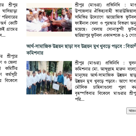
ার শ্রীপুর
শ্রীপুর (মাগুরা) প্রতিনিধি : মাগু
ঘাসিয়াড়া
উপজেলার ঐতিহ্যবাহী তারাউজিয়াল 
 পরিবারের
সমিতির উদ্যোগে আয়োজিত ফুটবল টু
অর্ধ কোটি
ফাইনাল খেলা ও পুরস্কার বিতরণ অনুষ্
ই গ্রামের
হয়েছে। খেলায় সোনাতুন্দী ফু
স...
দ্বারিয়াপুর ফুটবল একাদশকে ২-১ গোল
আর্থ-সামাজিক উন্নয়ন ছাড়া সব উন্নয়ন মুখ থুবড়ে পড়বে : বিভা
কমিশনার
র শ্রীপুরে
োগে ও জেলা
শ্রীপুর (মাগুরা) প্রতিনিধি : খু
ষণ কমিটির
কমিশনার মো. আব্দুল্লাহ হারুন বলে
 কর্মসূচী
মানুষের আর্থ-সামাজিক উন্নয়ন ছা
র বিকেলে
উন্নয়ন মুখ থুবড়ে পড়বে। আগে সাধ
মৌলিক চাহিদাগুলো পূরণ ক
বৃহস্পতিবার বিকেলে মাগুরার শ্র
পরি...