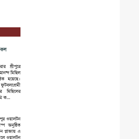
ইকেল
রার শ্রীপুরে
 আনন্দ মিছিল
ঠিত হয়েছে।
ুটবলপ্রেমী
র মিছিলের
ি ক...
্রীপুর ওয়ালটন
ম্প অনুষ্ঠিত
ন প্লাজায় এ
সকালে ওয়ালটন