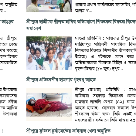
 অনুষ্ঠিত
প্লাজার প্রধান কার্যালয়ের ম্যানেজিং পা
র...
আলম খ...
ক ভাঙচুর
শ্রীপুরে ছাত্রীকে শ্লীলতাহানির অভিযোগে শিক্ষকের বিরুদ্ধে বিক্
সমাবেশ
র শ্রীপুরে
মাগুরা প্রতিনিধি : মাগুরার শ্রীপুর
ে কেন্দ্র
দারিয়াপুর সম্মিলনী মাধ্যমিক বি
 জখম করেছে
শিক্ষকের বিরুদ্ধে শিক্ষার্থীর শ্লীলত
ৃহস্পতিবার
উঠেছে। এ ঘটনাকে কেন্দ্র করে শি
সরেজমিনে
অভিভাবকেরা বিক্ষোভ মিছিল ও সমা
..
বৃহস্পতিবার (১৮ জুন) দুপুর...
শ্রীপুরে প্রতিবেশীর হামলায় গৃহবধূ আহত
ীপুর উপজেলা
শ্রীপুর (মাগুরা) প্রতিনিধি : মাগু
ও সমাজসেবা
জমিজমা সংক্রান্ত বিরোধের জেরে 
ালে ক্রীড়া
হামলায় লাভলি বেগম (৪২) নামে
াঝে আর্থিক
আহত হয়েছে। রোববার সকালে উপ
ুর উপজেলা
শ্রীকোলে ঘটনা ঘটে। তিনি একই গ্
মণ্ডলের স্ত্রী। বর্তমানে তিনি মাগুরা ২৫
 !
শ্রীপুরে ফুটবল টুর্নামেন্টের ফাইনাল খেলা অনুষ্ঠিত