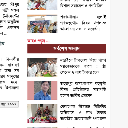
রার শ্রীপুর
বিশাল সমাবেশ ও গণমিছিল
পল্লী মঙ্গল
র্নামেন্টের
শরণখোলায় জুলাই
ঠান অনুষ্ঠিত
গণঅভ্যুত্থান দিবস উপলক্ষে
টবল একাদশ
আলোচনা সভা ও সংবর্ধনা
ে ...
আরও পড়ুন ...
গীয়
সর্বশেষ সংবাদ
লনা বিভাগীয়
নড়াইলে ট্রাকচাপা দিয়ে পাম্প
ছেন- সাধারণ
ম্যানেজারকে হত্যা : স্ত্রী
ড়া অন্য সব
পেলেন ৭ লাখ টাকার চেক
ারণ মানুষের
রতে হবে।
জহুরপুর রামগোপাল বহুমুখী
ীপুর উপজেলা
বিদ্যা প্রতিষ্ঠানের সভাপতি
হলেন জাকির হোসেন
আরও পড়ুন >>>>
বেনাপোল সীমান্তে বিজিবির
অভিযানে ৫ লাখ টাকার
ভারতীয় চোরাচালানি পণ্য জব্দ