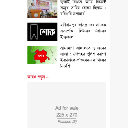
জুলাই বিপ্লবে আমি নিজেই
সম্মুখ সারির যোদ্ধা ছিলাম :
যবিপ্রবি উপাচার্য
মণিরামপুর প্রেসক্লাবের সাবেক
সভাপতি লিটনের বোনের
ইন্তেকাল
ভ্রাম্যমাণ আদালতে ৭ জনের
সাজা : উপশহর পুলিশ ক্যাম্প
ইনচার্জকে প্রতিবেদন দাখিলের
নির্দেশ
আরও পড়ুন ...
Ad for sale
225 x 270
Position (3)