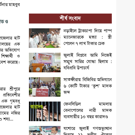
র্টনার মাহবুব
শীর্ষ সংবাদ
ষোভ ও
নড়াইলে ট্রাকচাপা দিয়ে পাম্প
ম্যানেজারকে হত্যা : স্ত্রী
 উপজেলার হাট
পেলেন ৭ লাখ টাকার চেক
দ্যালয়ের এক
াহানির অভিযোগ
জুলাই বিপ্লবে আমি নিজেই
ক্ষার্থী ও
সম্মুখ সারির যোদ্ধা ছিলাম :
বেশ করেছে।
যবিপ্রবি উপাচার্য
সাতক্ষীরায় বিজিবির অভিযানে
৬ কোটি টাকার ‘কুশ’ মাদক
রার শ্রীপুরে
জব্দ
প্রতিবেশীর
 এক গৃহবধূ
ফেনসিডিল মামলায়
জেলার হাট
বেনাপোলের নারী মাদক
রামের নজির
ব্যবসায়ীর ১০ বছর কারাদণ্ড
০ শয্য...
যশোরে জুলাই গণঅভ্যুত্থান
দিবসে ১১ দলীয় ঐক্যের