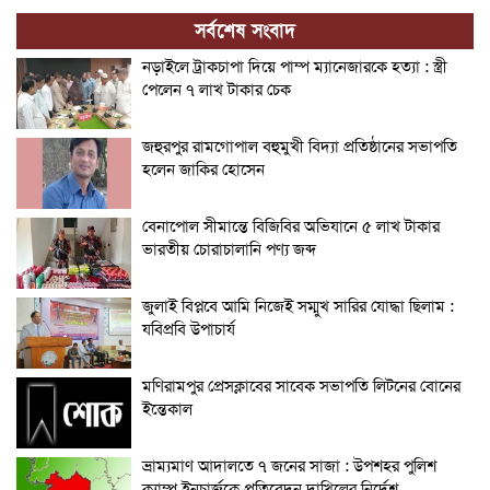
সর্বশেষ সংবাদ
নড়াইলে ট্রাকচাপা দিয়ে পাম্প ম্যানেজারকে হত্যা : স্ত্রী
পেলেন ৭ লাখ টাকার চেক
জহুরপুর রামগোপাল বহুমুখী বিদ্যা প্রতিষ্ঠানের সভাপতি
হলেন জাকির হোসেন
বেনাপোল সীমান্তে বিজিবির অভিযানে ৫ লাখ টাকার
ভারতীয় চোরাচালানি পণ্য জব্দ
জুলাই বিপ্লবে আমি নিজেই সম্মুখ সারির যোদ্ধা ছিলাম :
যবিপ্রবি উপাচার্য
মণিরামপুর প্রেসক্লাবের সাবেক সভাপতি লিটনের বোনের
ইন্তেকাল
ভ্রাম্যমাণ আদালতে ৭ জনের সাজা : উপশহর পুলিশ
ক্যাম্প ইনচার্জকে প্রতিবেদন দাখিলের নির্দেশ