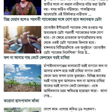
স্বামীর সবো না করলে নারীদরে বয়িে করা উচতি
নয়। খবর জউিও নউিজরে। পাকস্তিানরে
আলোচতি এই টকিটকার নারীবাদ ...
ভিন্ন মেয়াদ হলেও পরবর্তী প্যাকেজের সঙ্গে যোগ হবে অব্যবহৃত ডেটা
মোবাইল ইন্টারনেট প্যাকেজ শেষ হওয়ার পর
অব্যবহৃত ডেটা পরবর্তী প্যাকেজের সঙ্গে যোগ
হবে। সে ক্ষেত্রে গ্রাহককে অপারেটরদের কাছ
থেকে একই ডেটা প্যাকেজ কিনতে হবে।
মঙ্গলবার বিটিআরসিতে এক অনুষ্ঠানে ‘মোবাইল
ডেটা প্যাকেজ নির্দেশিকা’ নিয়ে উ...
ফল না আসায় গাছ কেটে ফেলছেন বরই চাষিরা
চাঁপাইনবাবগঞ্জের ভালাহাটে বরই বাগানে ফল না
আসায় হতাশ হয়ে বরই চাষিরা বাগান কেটে
ফেলে অন্য ফসল চাষে ঝুকছেন। বিভিন্ন জাতের
বরই গাছে ফুল আসলেও ফল না আসায় চাষিরা
তাদের বরই বাগান কেটে ফেলছেন। এতে
আর্থিকভাবে চরম ক্ষতিগ্রস্ত হয়েছেন তারা। জানা
গেছ...
করোনা হাসপাতাল ফাঁকা
দেশে কমে এসেছে কভিড-১৯ সংক্রমণ।