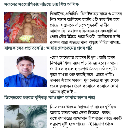
সকলের সহযোগিতায় বাঁচতে চায় শিশু আলিফ
ঝিনাইদহ প্রতিনিধি: ঝিনাইদহের সাড়ে ৩ মাসের
শিশু সন্তান আলিফের হার্টের ২টি ভাল্ব ছিদ্র হয়ে
গেছে। সন্তানকে বাঁচাতে গৃহকর্মী দাদীর
আহাজারি। সমাজের বিত্তবানদের সহযোগিতা
পেলে বেঁচে উঠতে পারে শিশুটি। আলিফের দাদী
রওশন আরা শহরের থানা পাড়ায় বিভিন্ন বাসায়...
বাল্যকালের প্রভাতফেরি : আমার দেশপ্রেমের প্রথম পাঠ
-মোঃ আনোয়ার হোসেন বিপুল : আমি তখন
নিতান্তই শিশু। বয়স পাঁচ কি ছয় হবে। এখনো
চোখ বন্ধ করলে হৃদয়পটে ভেসে ওঠে দৃশ্যটি।
স্কুলে যাওয়া শুরু করেছি সবে। গ্রামে থাকি।
হালকা শীতের সকাল, খুব ভোরে মা ঘুম থেকে
ডেকে তুললেন। চোখ কচলাতে কচলাতে দেখি
আমার দুই ভাই ...
ডিসেম্বরের শুরুতে ঘূর্ণিঝড় ‘জাওয়াদ’ আঘাত হানার শঙ্কা
ডিসেম্বরের শুরুতে ‘জাওয়াদ’ নামের ঘূর্ণিঝড়
আঘাত হানার শঙ্কা দেখা দিয়েছে। কারণ,
বঙ্গোপসাগরের আন্দামান দ্বীপপুঞ্জের কাছে একটি
লঘুচাপ সৃষ্টি হতে পারে। এই নিম্নচাপ থেকে