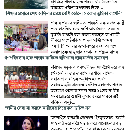
ঘূর্ণিঝড়ে পরিণত হতে পারে। এটি যেতেপারে
ভারতের ওডিশা উপকূলের দিকে।...
‘শিক্ষার প্রসারে শেখ হাসিনার চেয়ে বেশি কোনো সরকার ভূমিকা রাখেনি’
শক্ষিার প্রসারে স্বাধীনতা পরর্বতী সময়ে প্রধানমন্ত্রী
শখে হাসনিার চয়েে বশেি আর কোনো সরকার
ভূমকিা রাখনেি বলে মন্তব্য করছেনে আওয়ামী
লীগরে সাংগঠনকি সম্পাদক মর্জিা আজম
এমপ।ি শনবিার জামালপুরে বঙ্গমাতা শখে
ফজলিাতুন্নছো মুজবি বজ্ঞিান ও প্রযুক্তি বশ্বিব...
গণপরিবহনে হাফ ভাড়ার দাবিতে বরিশালে ছাত্রফ্রন্টের সমাবেশ
নরিাপদ সড়ক ও গণপরবিহনে শক্ষর্িাথীদরে হাফ
(র্অধকে) ভাড়ার দাবতিে বরশিালে বক্ষিোভ
সমাবশে ও মছিলি অনুষ্ঠতি হয়ছে।ে
সমাজতান্ত্রকি ছাত্রফ্রন্ট বরশিাল মহানগর শাখার
উদ্যোগে শুক্রবার সকাল সাড়ে ১১টায় নগরীর
সদর রোডরে অশ্বনিী কুমার হলরে সামনে এই
বক্ষিোভ অনুষ্ঠ...
‘স্বামীর সেবা না করলে নারীদের বিয়ে করা উচিত নয়’
অনলাইনে জনপ্রয়ি সোশ্যাল ‘ইনফ্লুয়ন্সোর’ হারমি
শাহ নারীদরে নয়িে মন্তব্য করে আলোচনার ঝড়
তুললনে। সম্প্রতি তনিি এক সাক্ষাৎকারে বলছেনে,