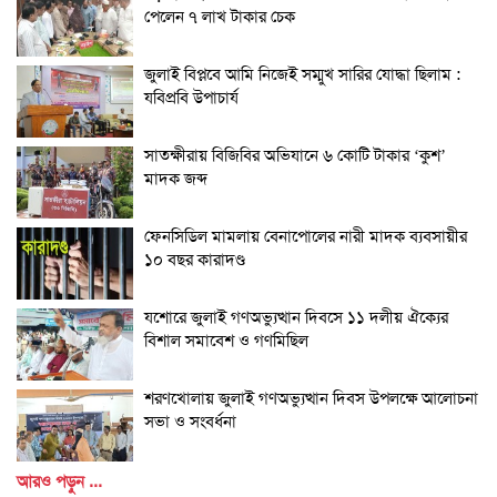
পেলেন ৭ লাখ টাকার চেক
জুলাই বিপ্লবে আমি নিজেই সম্মুখ সারির যোদ্ধা ছিলাম :
যবিপ্রবি উপাচার্য
সাতক্ষীরায় বিজিবির অভিযানে ৬ কোটি টাকার ‘কুশ’
মাদক জব্দ
ফেনসিডিল মামলায় বেনাপোলের নারী মাদক ব্যবসায়ীর
১০ বছর কারাদণ্ড
যশোরে জুলাই গণঅভ্যুত্থান দিবসে ১১ দলীয় ঐক্যের
বিশাল সমাবেশ ও গণমিছিল
শরণখোলায় জুলাই গণঅভ্যুত্থান দিবস উপলক্ষে আলোচনা
সভা ও সংবর্ধনা
আরও পড়ুন ...