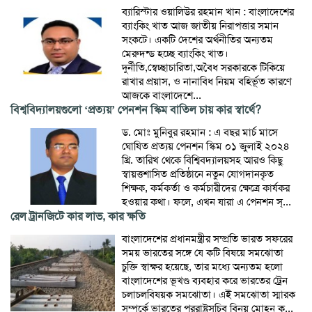
ব্যারিস্টার ওয়ালিউর রহমান খান : বাংলাদেশের
ব্যাংকিং খাত আজ জাতীয় নিরাপত্তার সমান
সংকটে। একটি দেশের অর্থনীতির অন্যতম
মেরুদন্ড হচ্ছে ব্যাংকিং খাত।
দুর্নীতি,স্বেচ্ছাচারিতা,অবৈধ সরকারকে টিকিয়ে
রাখার প্রয়াস, ও নানাবিধ নিয়ম বহির্ভূত কারণে
আজকে বাংলাদেশে...
বিশ্ববিদ্যালয়গুলো ‘প্রত্যয়’ পেনশন স্কিম বাতিল চায় কার স্বার্থে?
ড. মোঃ মুনিবুর রহমান : এ বছর মার্চ মাসে
ঘোষিত প্রত্যয় পেনশন স্কিম ০১ জুলাই ২০২৪
খ্রি. তারিখ থেকে বিশ্বিবদ্যালয়সহ আরও কিছু
স্বায়ত্তশাসিত প্রতিষ্ঠানে নতুন যোগদানকৃত
শিক্ষক, কর্মকর্তা ও কর্মচারীদের ক্ষেত্রে কার্যকর
হওয়ার কথা। ফলে, এখন যারা এ পেনশন স্...
রেল ট্রানজিটে কার লাভ, কার ক্ষতি
বাংলাদেশের প্রধানমন্ত্রীর সম্প্রতি ভারত সফরের
সময় ভারতের সঙ্গে যে কটি বিষয়ে সমঝোতা
চুক্তি স্বাক্ষর হয়েছে, তার মধ্যে অন্যতম হলো
বাংলাদেশের ভূখণ্ড ব্যবহার করে ভারতের ট্রেন
চলাচলবিষয়ক সমঝোতা। এই সমঝোতা স্মারক
সম্পর্কে ভারতের পররাষ্ট্রসচিব বিনয় মোহন ক...