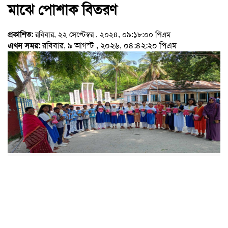
মাঝে পোশাক বিতরণ
প্রকাশিত:
রবিবার, ২২ সেপ্টেম্বর , ২০২৪, ০৯:১৮:০০ পিএম
এখন সময়:
রবিবার, ৯ আগস্ট , ২০২৬, ০৪:৪২:২০ পিএম