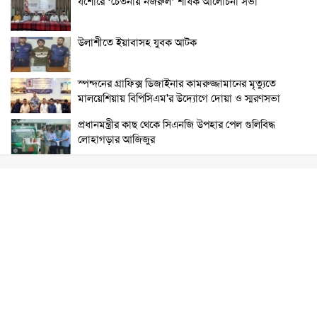
যশোরে ‘চেতনায় নজরুল’ শীর্ষক আলোচনা সভা
উলাশীতে ইয়াবাসহ যুবক আটক
স্পন্দনের গ্রাফিক্স ডিজাইনার কামরুজ্জামানের মৃত্যুতে
মালয়েশিয়ায় বিপিসিএম'র উদ্যোগে দোয়া ও স্মরণসভা
প্রধানমন্ত্রীর কাছ থেকে সিএনজি উপহার পেল গুলিবিদ্ধ
লোহাগড়ার আজিজুর