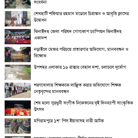
সংবর্ধনা
শেখহাটি শফিয়ার রহমান মডেলে চিত্রাঙ্কন ও আবৃত্তি ক্লাসের
উদ্বোধন
ঝিনাইদহ জেলা পরিষদ গোল্ডকাপ চ্যাম্পিয়ন ঝিনাইদহ
একাদশ
নড়াইলে মেজর পরিচয়ে প্রতারণার অভিযোগ, মানববন্ধন ও
বিক্ষোভ
উপশহর এলাকার ১৬ রাস্তার বেহাল দশা, চলাচলে দুর্ভোগ
শরণখোলায় শিক্ষককে লাঞ্ছিত করার অভিযোগে শিক্ষক
নেতৃবৃন্দের মানববন্ধন
শেষ হলো সুরধুনী সংগীত নিকেতনের দুই দিনব্যাপী সাংস্কৃতিক
উৎসব
মণিরামপুরে ১শ’ পিস ইয়াবাসহ নারী আটক