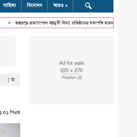
🔍
সাহিত্য
বিনোদন
আরও
⭐
জহুরপুর রামগোপাল বহুমুখী বিদ্যা প্রতিষ্ঠানের সভাপতি হলেন জাকির হোসেন
ব
Ad for sale
225 x 270
Position (3)
 -
| অ
২১:০১ পিএম