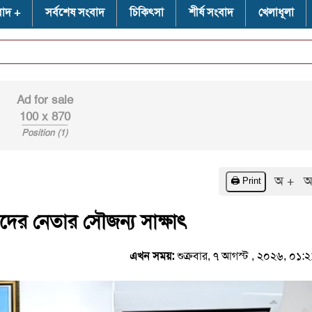
বাদ
সর্বশেষ সংবাদ
চিকিৎসা
শীর্ষ সংবাদ
খেলাধূলা
⭐
Ad for sale
100 x 870
Position (1)
অ +
অ
🖨️ Print
দের নেতার সৌজন্য সাক্ষাৎ
এখন সময়:
শুক্রবার, ৭ আগস্ট , ২০২৬, ০১: