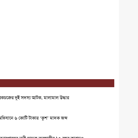
কচক্রের দুই সদস্য আটক, মালামাল উদ্ধার
 অভিযানে ৬ কোটি টাকার ‘কুশ’ মাদক জব্দ