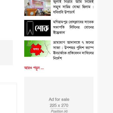
জুলাই বিপ্লবে আমি নিজেই
সম্মুখ সারির যোদ্ধা ছিলাম :
যবিপ্রবি উপাচার্য
মণিরামপুর প্রেসক্লাবের সাবেক
সভাপতি লিটনের বোনের
ইন্তেকাল
ভ্রাম্যমাণ আদালতে ৭ জনের
সাজা : উপশহর পুলিশ ক্যাম্প
ইনচার্জকে প্রতিবেদন দাখিলের
নির্দেশ
আরও পড়ুন ...
Ad for sale
225 x 270
Position (4)