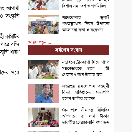
বিশাল সমাবেশ ও গণমিছিল
এবং আগামী
 সংস্কৃতি
শরণখোলায় জুলাই
গণঅভ্যুত্থান দিবস উপলক্ষে
আলোচনা সভা ও সংবর্ধনা
হী কমিটির
আরও পড়ুন ...
ারে বন্দি
সর্বশেষ সংবাদ
্মৃতি ধারণ
নড়াইলে ট্রাকচাপা দিয়ে পাম্প
ম্যানেজারকে হত্যা : স্ত্রী
দের সঙ্গে
পেলেন ৭ লাখ টাকার চেক
জহুরপুর রামগোপাল বহুমুখী
বিদ্যা প্রতিষ্ঠানের সভাপতি
হলেন জাকির হোসেন
বেনাপোল সীমান্তে বিজিবির
অভিযানে ৫ লাখ টাকার
ভারতীয় চোরাচালানি পণ্য জব্দ