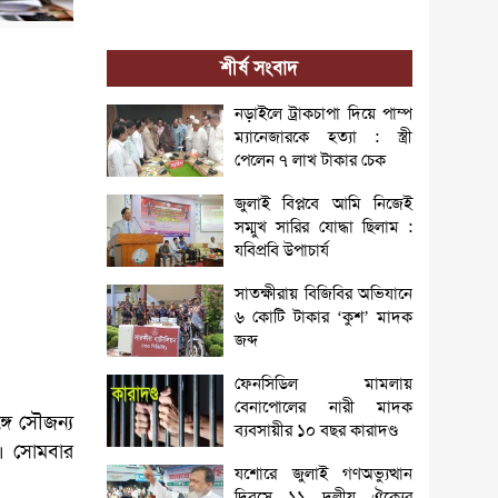
শীর্ষ সংবাদ
নড়াইলে ট্রাকচাপা দিয়ে পাম্প
ম্যানেজারকে হত্যা : স্ত্রী
পেলেন ৭ লাখ টাকার চেক
জুলাই বিপ্লবে আমি নিজেই
সম্মুখ সারির যোদ্ধা ছিলাম :
যবিপ্রবি উপাচার্য
সাতক্ষীরায় বিজিবির অভিযানে
৬ কোটি টাকার ‘কুশ’ মাদক
জব্দ
ফেনসিডিল মামলায়
বেনাপোলের নারী মাদক
গে সৌজন্য
ব্যবসায়ীর ১০ বছর কারাদণ্ড
ন। সোমবার
যশোরে জুলাই গণঅভ্যুত্থান
দিবসে ১১ দলীয় ঐক্যের