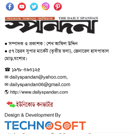
● সম্পাদক ও প্রকাশক : শেখ আফিল উদ্দিন
● ৫৭ ভৈরব সুপার মার্কেট (তৃতীয় তলা), জেনারেল হাসপাতাল
মোড়,যশোর।
☎ ১৯৭৮-০৯০১২৫
✉ dailyspandan@yahoo.com,
✉ dailyspandan06@gmail.com
🌎 http://www.dailyspandan.com
Design & Development By