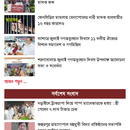
মাদক জব্দ
ফেনসিডিল মামলায় বেনাপোলের নারী মাদক ব্যবসায়ীর
১০ বছর কারাদণ্ড
যশোরে জুলাই গণঅভ্যুত্থান দিবসে ১১ দলীয় ঐক্যের
বিশাল সমাবেশ ও গণমিছিল
শরণখোলায় জুলাই গণঅভ্যুত্থান দিবস উপলক্ষে আলোচনা
সভা ও সংবর্ধনা
আরও পড়ুন ...
সর্বশেষ সংবাদ
নড়াইলে ট্রাকচাপা দিয়ে পাম্প ম্যানেজারকে হত্যা : স্ত্রী
পেলেন ৭ লাখ টাকার চেক
জহুরপুর রামগোপাল বহুমুখী বিদ্যা প্রতিষ্ঠানের সভাপতি