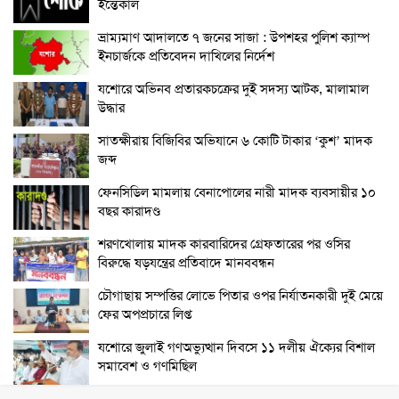
ইন্তেকাল
ভ্রাম্যমাণ আদালতে ৭ জনের সাজা : উপশহর পুলিশ ক্যাম্প
ইনচার্জকে প্রতিবেদন দাখিলের নির্দেশ
যশোরে অভিনব প্রতারকচক্রের দুই সদস্য আটক, মালামাল
উদ্ধার
সাতক্ষীরায় বিজিবির অভিযানে ৬ কোটি টাকার ‘কুশ’ মাদক
জব্দ
ফেনসিডিল মামলায় বেনাপোলের নারী মাদক ব্যবসায়ীর ১০
বছর কারাদণ্ড
শরণখোলায় মাদক কারবারিদের গ্রেফতারের পর ওসির
বিরুদ্ধে ষড়যন্ত্রের প্রতিবাদে মানববন্ধন
চৌগাছায় সম্পত্তির লোভে পিতার ওপর নির্যাতনকারী দুই মেয়ে
ফের অপপ্রচারে লিপ্ত
যশোরে জুলাই গণঅভ্যুত্থান দিবসে ১১ দলীয় ঐক্যের বিশাল
সমাবেশ ও গণমিছিল