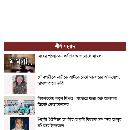
শীর্ষ সংবাদ
বিয়ের প্রলোভনে ধর্ষণের অভিযোগে মামলা
যৌনপল্লীতে নারীকে আটকে রেখে মারধরের অভিযোগ,
হাসপাতালে ভর্তি
বিতর্কচর্চায় নতুন দিগন্ত : যশোরে যাত্রা শুরু আলপনা
ডিবেট ফেডারেশনের
ইছালী ইউনিয়ন আ.লীগের কৃষি বিষয়ক সম্পাদক আব্দুর
রশিদের ইন্তেকাল