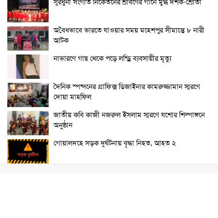
সুরধুনী সংগীত নিকেতনের শ্রাবণের গানে মুগ্ধ দর্শক-শ্রোতা
অবৈধভাবে ভারতে যাওয়ার সময় মহেশপুর সীমান্তে ৮ নারী
আটক
নাভারণে গাছ থেকে পড়ে লন্ড্রি ব্যবসায়ীর মৃত্যু
দৈনিক স্পন্দনের গ্রাফিক্স ডিজাইনার কামরুজ্জামান স্মরণে
দোয়া মাহফিল
জাতীয় কবি কাজী নজরুল ইসলাম স্মরণে যশোর শিল্পাঙ্গনে
অনুষ্ঠান
গোয়ালদহে সড়ক দুর্ঘটনায় বৃদ্ধা নিহত, আহত ২