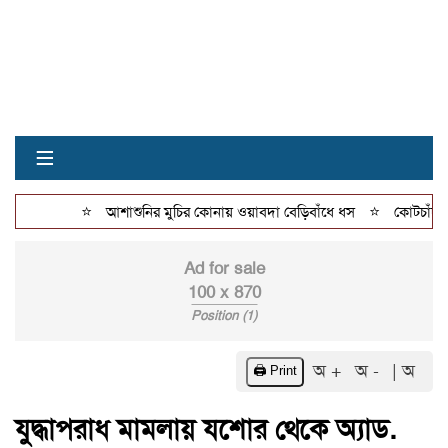
≡
⭐
⭐
আশাশুনির মুচির কোনায় ওয়াবদা বেড়িবাঁধে ধস
কোটচাঁদপুরে 
Ad for sale
100 x 870
Position (1)
অ +
অ -
| অ
🖨️ Print
যুদ্ধাপরাধ মামলায় যশোর থেকে অ্যাড.