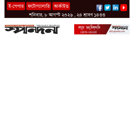
ই-পেপার
ফটোগ্যালারি
আর্কাইভ
শনিবার, ৮ আগস্ট ২০২৬ , ২৪ শ্রাবণ ১৪৩৩