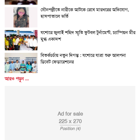
যৌনপল্লীতে নারীকে আটকে রেখে মারধরের অভিযোগ,
হাসপাতালে ভর্তি
যশোরে জুলাই শহিদ স্মৃতি ফুটবল টুর্নামেন্ট, চ্যাম্পিয়ন মীর
মুগ্ধ একাদশ
বিতর্কচর্চায় নতুন দিগন্ত : যশোরে যাত্রা শুরু আলপনা
ডিবেট ফেডারেশনের
আরও পড়ুন ...
Ad for sale
225 x 270
Position (4)