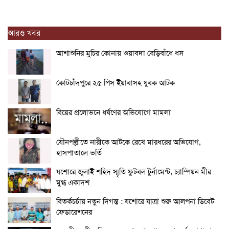
আরও খবর
আশাশুনির মুচির কোনায় ওয়াবদা বেড়িবাঁধে ধস
কোটচাঁদপুরে ২৫ পিস ইয়াবাসহ যুবক আটক
বিয়ের প্রলোভনে ধর্ষণের অভিযোগে মামলা
যৌনপল্লীতে নারীকে আটকে রেখে মারধরের অভিযোগ,
হাসপাতালে ভর্তি
যশোরে জুলাই শহিদ স্মৃতি ফুটবল টুর্নামেন্ট, চ্যাম্পিয়ন মীর
মুগ্ধ একাদশ
বিতর্কচর্চায় নতুন দিগন্ত : যশোরে যাত্রা শুরু আলপনা ডিবেট
ফেডারেশনের