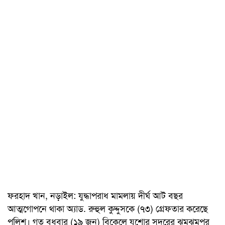
ফরহাদ খান, নড়াইল: যুদ্ধাপরাধ মামলায় দীর্ঘ আট বছর
আত্মগোপনে থাকা অ্যাড. রুহুল কুদ্দুসকে (৭৩) গ্রেফতার করেছে
পুলিশ। গত বুধবার (১৯ জুন) বিকেলে যশোর সদরের ঝুমঝুমপুর