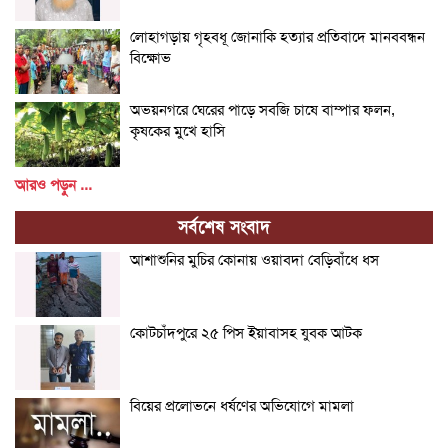
লোহাগড়ায় গৃহবধূ জোনাকি হত্যার প্রতিবাদে মানববন্ধন
বিক্ষোভ
অভয়নগরে ঘেরের পাড়ে সবজি চাষে বাম্পার ফলন,
কৃষকের মুখে হাসি
আরও পড়ুন ...
সর্বশেষ সংবাদ
আশাশুনির মুচির কোনায় ওয়াবদা বেড়িবাঁধে ধস
কোটচাঁদপুরে ২৫ পিস ইয়াবাসহ যুবক আটক
বিয়ের প্রলোভনে ধর্ষণের অভিযোগে মামলা