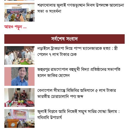
শরণখোলায় জুলাই গণঅভ্যুত্থান দিবস উপলক্ষে আলোচনা
সভা ও সংবর্ধনা
আরও পড়ুন ...
সর্বশেষ সংবাদ
নড়াইলে ট্রাকচাপা দিয়ে পাম্প ম্যানেজারকে হত্যা : স্ত্রী
পেলেন ৭ লাখ টাকার চেক
জহুরপুর রামগোপাল বহুমুখী বিদ্যা প্রতিষ্ঠানের সভাপতি
হলেন জাকির হোসেন
বেনাপোল সীমান্তে বিজিবির অভিযানে ৫ লাখ টাকার
ভারতীয় চোরাচালানি পণ্য জব্দ
জুলাই বিপ্লবে আমি নিজেই সম্মুখ সারির যোদ্ধা ছিলাম :
যবিপ্রবি উপাচার্য