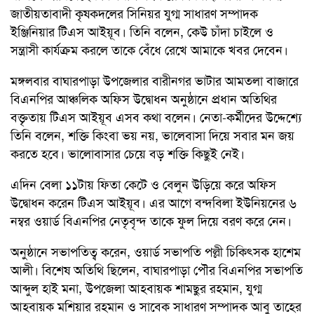
জাতীয়তাবাদী কৃষকদলের সিনিয়র যুগ্ম সাধারণ সম্পাদক
ইঞ্জিনিয়ার টিএস আইয়ূব। তিনি বলেন, কেউ চাঁদা চাইলে ও
সন্ত্রাসী কার্যক্রম করলে তাকে বেঁধে রেখে আমাকে খবর দেবেন।
মঙ্গলবার বাঘারপাড়া উপজেলার বারীনগর ভাটার আমতলা বাজারে
বিএনপির আঞ্চলিক অফিস উদ্বোধন অনুষ্ঠানে প্রধান অতিথির
বক্তৃতায় টিএস আইয়ূব এসব কথা বলেন। নেতা-কর্মীদের উদ্দেশ্যে
তিনি বলেন, শক্তি কিংবা ভয় নয়, ভালেবাসা দিয়ে সবার মন জয়
করতে হবে। ভালোবাসার চেয়ে বড় শক্তি কিছুই নেই।
এদিন বেলা ১১টায় ফিতা কেটে ও বেলুন উড়িয়ে করে অফিস
উদ্বোধন করেন টিএস আইয়ূব। এর আগে বন্দবিলা ইউনিয়নের ৬
নম্বর ওয়ার্ড বিএনপির নেতৃবৃন্দ তাকে ফুল দিয়ে বরণ করে নেন।
অনুষ্ঠানে সভাপতিত্ব করেন, ওয়ার্ড সভাপতি পল্লী চিকিৎসক হাশেম
আলী। বিশেষ অতিথি ছিলেন, বাঘারপাড়া পৌর বিএনপির সভাপতি
আব্দুল হাই মনা, উপজেলা আহবায়ক শামছুর রহমান, যুগ্ম
আহবায়ক মশিয়ার রহমান ও সাবেক সাধারণ সম্পাদক আবু তাহের