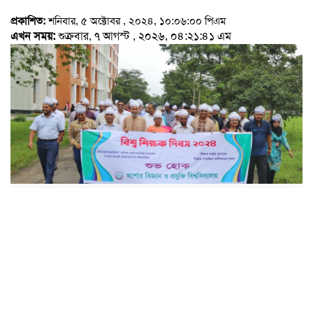
প্রকাশিত:
শনিবার, ৫ অক্টোবর , ২০২৪, ১০:০৬:০০ পিএম
এখন সময়:
শুক্রবার, ৭ আগস্ট , ২০২৬, ০৪:২১:৪১ এম