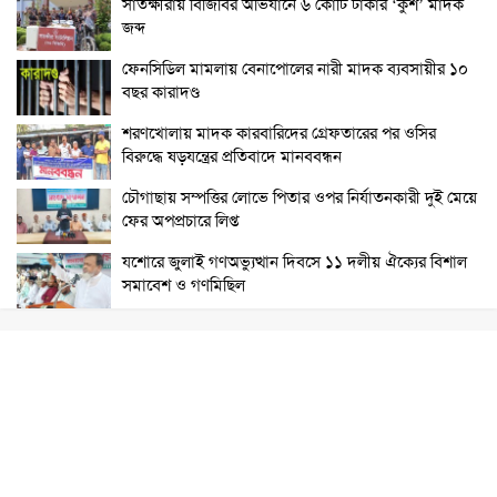
সাতক্ষীরায় বিজিবির অভিযানে ৬ কোটি টাকার ‘কুশ’ মাদক
জব্দ
ফেনসিডিল মামলায় বেনাপোলের নারী মাদক ব্যবসায়ীর ১০
বছর কারাদণ্ড
শরণখোলায় মাদক কারবারিদের গ্রেফতারের পর ওসির
বিরুদ্ধে ষড়যন্ত্রের প্রতিবাদে মানববন্ধন
চৌগাছায় সম্পত্তির লোভে পিতার ওপর নির্যাতনকারী দুই মেয়ে
ফের অপপ্রচারে লিপ্ত
যশোরে জুলাই গণঅভ্যুত্থান দিবসে ১১ দলীয় ঐক্যের বিশাল
সমাবেশ ও গণমিছিল