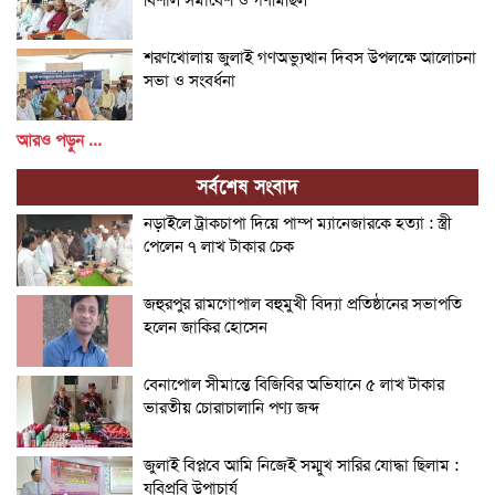
শরণখোলায় জুলাই গণঅভ্যুত্থান দিবস উপলক্ষে আলোচনা
সভা ও সংবর্ধনা
আরও পড়ুন ...
সর্বশেষ সংবাদ
নড়াইলে ট্রাকচাপা দিয়ে পাম্প ম্যানেজারকে হত্যা : স্ত্রী
পেলেন ৭ লাখ টাকার চেক
জহুরপুর রামগোপাল বহুমুখী বিদ্যা প্রতিষ্ঠানের সভাপতি
হলেন জাকির হোসেন
বেনাপোল সীমান্তে বিজিবির অভিযানে ৫ লাখ টাকার
ভারতীয় চোরাচালানি পণ্য জব্দ
জুলাই বিপ্লবে আমি নিজেই সম্মুখ সারির যোদ্ধা ছিলাম :
যবিপ্রবি উপাচার্য