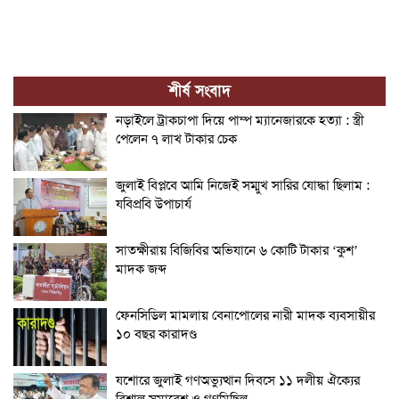
শীর্ষ সংবাদ
নড়াইলে ট্রাকচাপা দিয়ে পাম্প ম্যানেজারকে হত্যা : স্ত্রী
পেলেন ৭ লাখ টাকার চেক
জুলাই বিপ্লবে আমি নিজেই সম্মুখ সারির যোদ্ধা ছিলাম :
যবিপ্রবি উপাচার্য
সাতক্ষীরায় বিজিবির অভিযানে ৬ কোটি টাকার ‘কুশ’
মাদক জব্দ
ফেনসিডিল মামলায় বেনাপোলের নারী মাদক ব্যবসায়ীর
১০ বছর কারাদণ্ড
যশোরে জুলাই গণঅভ্যুত্থান দিবসে ১১ দলীয় ঐক্যের
বিশাল সমাবেশ ও গণমিছিল