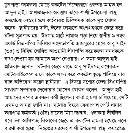
ডুবপাড়া জামতলা মোড়ে ককটেল বিস্ফোরণে গুরুতর আহত হন
আব্দুল হাই। আশঙ্কাজনক অবস্থায় তাকে শার্শা উপজেলা স্বাস্থ্য
কমপ্লেক্সে নেওয়া হলে কর্তব্যরত চিকিৎসক তাকে মৃত ঘোষণা
করেন। স্থানীয়দের দাবী, ঈদের জামাতে অংশগ্রহণকে কেন্দ্র করে
ঘটনা সূত্রপাত হয়। ঈদগাহ মাঠে নামাজ পড়া নিয়ে স্থানীয় ৯ নম্বর
ওয়ার্ড বিএনপির সিনিয়র সহসভাপতি জামসুরের ছেলে আবু সাইদ
(৩৫) ও নিষিদ্ধ ঘোষিত আওয়ামী লীগপন্থি কয়েকজন সমর্থককে
বাধা দেওয়া হয় জামাতে অংশ নেওয়ার। এ সময় আব্দুল হাই
প্রতিবাদ জানান। ঘটনার জেরে রাতে আবু সাইদসহ কয়েকজন
মোটরসাইকেলে এসে তাকে লক্ষ্য করে ককটেল ছুড়ে পালিয়ে যায়
বলে অভিযোগ করেন স্থানীয়রা। এ বিষয়ে যশোর জেলা বিএনপির
সাধারণ সম্পাদক দেলোয়ার হোসেন খোকন বলেন, ‘আব্দুল হাই
আমাদের দলের একজন কর্মী ছিলেন। কারা হামলা চালিয়েছে, সেটি
এখনও আমরা জানি না।’ ঘটনার বিষয়ে বেনাপোল পোর্ট থানার
ভারপ্রাপ্ত কর্মকর্তা (ওসি) রাসেল মিয়া জানান, এলাকায় দীর্ঘদিন
ধরে চলা আধিপত্য বিস্তারের জেরে এ ককটেল হামলা হয়েছে বলে
ধারণা করা হচ্ছে। নিহতের মরদেহ শার্শা উপজেলা স্বাস্থ্য কমপ্লেক্সে