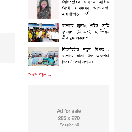
যৌনপল্লীতে নারীকে আটকে
রেখে মারধরের অভিযোগ,
হাসপাতালে ভর্তি
যশোরে জুলাই শহিদ স্মৃতি
ফুটবল টুর্নামেন্ট, চ্যাম্পিয়ন
মীর মুগ্ধ একাদশ
বিতর্কচর্চায় নতুন দিগন্ত :
যশোরে যাত্রা শুরু আলপনা
ডিবেট ফেডারেশনের
আরও পড়ুন ...
Ad for sale
225 x 270
Position (4)