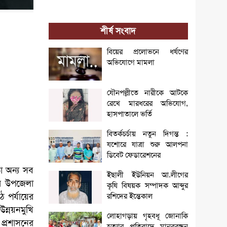
শীর্ষ সংবাদ
বিয়ের প্রলোভনে ধর্ষণের
অভিযোগে মামলা
যৌনপল্লীতে নারীকে আটকে
রেখে মারধরের অভিযোগ,
হাসপাতালে ভর্তি
বিতর্কচর্চায় নতুন দিগন্ত :
যশোরে যাত্রা শুরু আলপনা
ডিবেট ফেডারেশনের
ড়া অন্য সব
ইছালী ইউনিয়ন আ.লীগের
ুর উপজেলা
কৃষি বিষয়ক সম্পাদক আব্দুর
 পর্যায়ের
রশিদের ইন্তেকাল
উন্নয়নমুখি
লোহাগড়ায় গৃহবধূ জোনাকি
 প্রশাসনের
হত্যার প্রতিবাদে মানববন্ধন