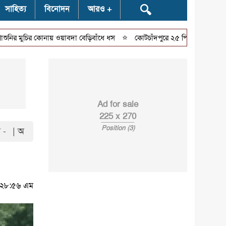
🔍
সাহিত্য
বিনোদন
আরও
⭐
ির কোনায় ওয়াবদা বেড়িবাঁধে ধস
কোটচাঁদপুরে ২৫ পিস ইয়াবাসহ যুবক আটক
Ad for sale
225 x 270
Position (3)
 -
| অ
১:২৮:৫৬ এম