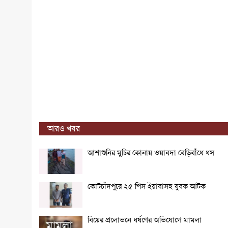
আরও খবর
আশাশুনির মুচির কোনায় ওয়াবদা বেড়িবাঁধে ধস
কোটচাঁদপুরে ২৫ পিস ইয়াবাসহ যুবক আটক
বিয়ের প্রলোভনে ধর্ষণের অভিযোগে মামলা