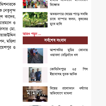
 কমিশনারকে
বিক্ষোভ
 নেতৃবৃন্দ
অভয়নগরে ঘেরের পাড়ে সবজি
ুল কাদের,
চাষে বাম্পার ফলন, কৃষকের
ারম্যান ও
মুখে হাসি
ফিসার মো.
আরও পড়ুন ...
িয়াজউদ্দিন
সর্বশেষ সংবাদ
াপন, মহিলা
গয়েশপুর ও
আশাশুনির মুচির কোনায়
ওয়াবদা বেড়িবাঁধে ধস
কোটচাঁদপুরে ২৫ পিস
ইয়াবাসহ যুবক আটক
বিয়ের প্রলোভনে ধর্ষণের
অভিযোগে মামলা