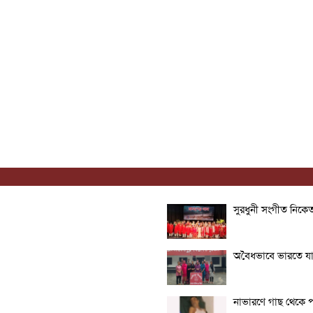
সুরধুনী সংগীত নিকেতন
অবৈধভাবে ভারতে যা
নাভারণে গাছ থেকে পড়ে 