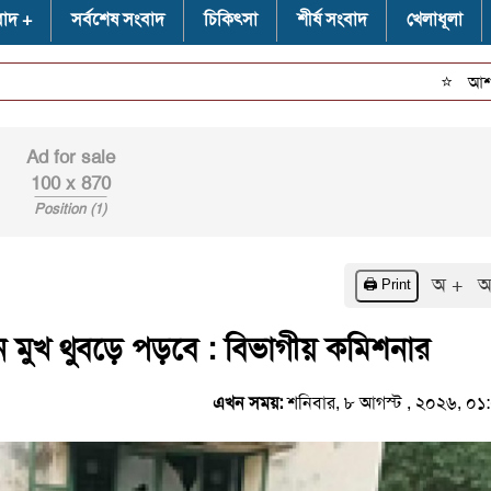
বাদ
সর্বশেষ সংবাদ
চিকিৎসা
শীর্ষ সংবাদ
খেলাধূলা
⭐
আশাশুনির মুচ
Ad for sale
100 x 870
Position (1)
অ +
অ
🖨️ Print
য়ন মুখ থুবড়ে পড়বে : বিভাগীয় কমিশনার
এখন সময়:
শনিবার, ৮ আগস্ট , ২০২৬, ০