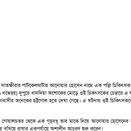
গিয়ে সাতক্ষীরার পাটকেলঘাটায় আনোয়ার হোসেন নামে এক পল্লি চিকিৎস
নভেম্বর) দুপুরে ধানদিয়া অশোকের মোড়ে ওই চিকৎসকের চেম্বারে এ 
কাবাসীর অনেকের হট্টগোল হতে দেখা গেছে। এ ঘটনায় ওই চিকিৎস
শ।
ার গোয়ালচতর থেকে এক গৃহবধূ তার মাকে নিয়ে আনোয়ার হোসেনের
ে বসিয়ে রাখার একপর্যায়ে অশালীন আচরণ শুরু করেন।