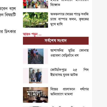
বিক্ষোভ
েখবেন বলে
অভয়নগরে ঘেরের পাড়ে সবজি
জন বিষয়টি
চাষে বাম্পার ফলন, কৃষকের
মুখে হাসি
ের চিৎকার
আরও পড়ুন ...
সর্বশেষ সংবাদ
আশাশুনির মুচির কোনায়
ওয়াবদা বেড়িবাঁধে ধস
কোটচাঁদপুরে ২৫ পিস
ইয়াবাসহ যুবক আটক
বিয়ের প্রলোভনে ধর্ষণের
অভিযোগে মামলা