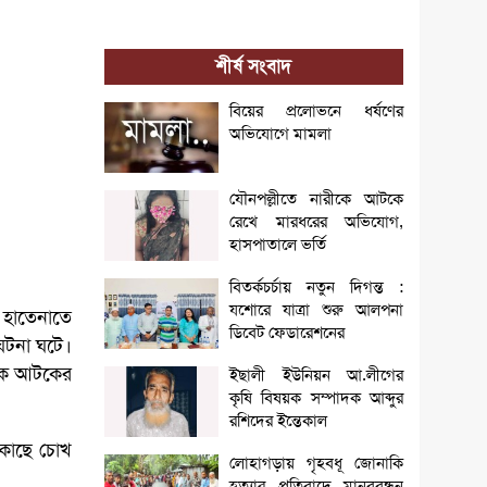
শীর্ষ সংবাদ
বিয়ের প্রলোভনে ধর্ষণের
অভিযোগে মামলা
যৌনপল্লীতে নারীকে আটকে
রেখে মারধরের অভিযোগ,
হাসপাতালে ভর্তি
বিতর্কচর্চায় নতুন দিগন্ত :
যশোরে যাত্রা শুরু আলপনা
ক হাতেনাতে
ডিবেট ফেডারেশনের
ঘটনা ঘটে।
ককে আটকের
ইছালী ইউনিয়ন আ.লীগের
কৃষি বিষয়ক সম্পাদক আব্দুর
রশিদের ইন্তেকাল
 কাছে চোখ
লোহাগড়ায় গৃহবধূ জোনাকি
হত্যার প্রতিবাদে মানববন্ধন