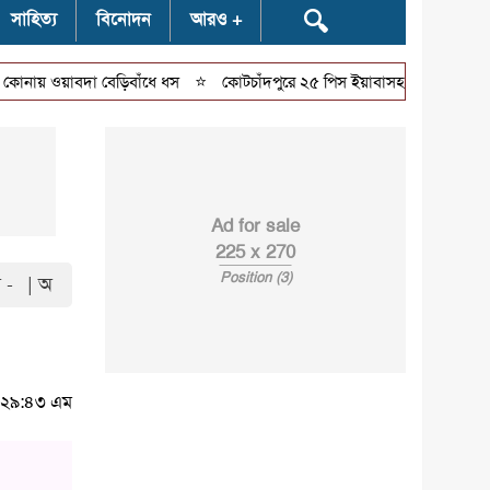
🔍
সাহিত্য
বিনোদন
আরও
⭐
⭐
 ওয়াবদা বেড়িবাঁধে ধস
কোটচাঁদপুরে ২৫ পিস ইয়াবাসহ যুবক আটক
বিয
Ad for sale
225 x 270
Position (3)
 -
| অ
৭:২৯:৪৩ এম