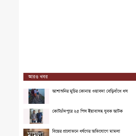
আরও খবর
আশাশুনির মুচির কোনায় ওয়াবদা বেড়িবাঁধে ধস
কোটচাঁদপুরে ২৫ পিস ইয়াবাসহ যুবক আটক
বিয়ের প্রলোভনে ধর্ষণের অভিযোগে মামলা