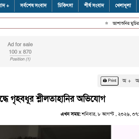
বাদ
সর্বশেষ সংবাদ
চিকিৎসা
শীর্ষ সংবাদ
খেলাধূলা
⭐
আশাশুনির মুচির কোনায়
Ad for sale
100 x 870
Position (1)
অ +
অ
🖨️ Print
্ধে গৃহবধূর শ্লীলতাহানির অভিযোগ
এখন সময়:
শনিবার, ৮ আগস্ট , ২০২৬, ০