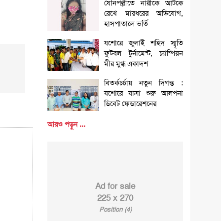
যৌনপল্লীতে নারীকে আটকে
রেখে মারধরের অভিযোগ,
হাসপাতালে ভর্তি
যশোরে জুলাই শহিদ স্মৃতি
ফুটবল টুর্নামেন্ট, চ্যাম্পিয়ন
মীর মুগ্ধ একাদশ
বিতর্কচর্চায় নতুন দিগন্ত :
যশোরে যাত্রা শুরু আলপনা
ডিবেট ফেডারেশনের
আরও পড়ুন ...
Ad for sale
225 x 270
Position (4)