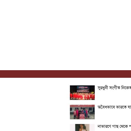
সুরধুনী সংগীত নিকেতন
অবৈধভাবে ভারতে যা
নাভারণে গাছ থেকে পড়ে 