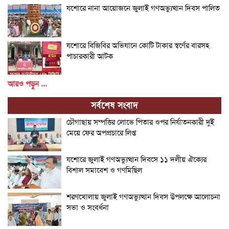
যশোরে নানা আয়োজনে জুলাই গণঅভ্যুত্থান দিবস পালিত
যশোরে বিজিবির অভিযানে কোটি টাকার স্বর্ণের বারসহ
পাচারকারী আটক
আরও পড়ুন ...
সর্বশেষ সংবাদ
চৌগাছায় সম্পত্তির লোভে পিতার ওপর নির্যাতনকারী দুই
মেয়ে ফের অপপ্রচারে লিপ্ত
যশোরে জুলাই গণঅভ্যুত্থান দিবসে ১১ দলীয় ঐক্যের
বিশাল সমাবেশ ও গণমিছিল
শরণখোলায় জুলাই গণঅভ্যুত্থান দিবস উপলক্ষে আলোচনা
সভা ও সংবর্ধনা