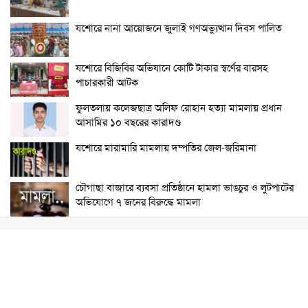
যশোরে নানা আয়োজনে জুলাই গণঅভ্যুত্থান দিবস পালিত
যশোরে বিজিবির অভিযানে কোটি টাকার স্বর্ণের বারসহ
পাচারকারী আটক
ফুলতলায় কলেজছাত্র অলিফ রোহান হত্যা মামলায় প্রধান
আসামির ১০ বছরের কারাদণ্ড
যশোরে মারামারি মামলায় দম্পতির জেল-জরিমানা
চৌগাছা বাজারে ব্যবসা প্রতিষ্ঠানে হামলা ভাঙচুর ও লুটপাটের
অভিযোগে ৭ জনের বিরুদ্ধে মামলা