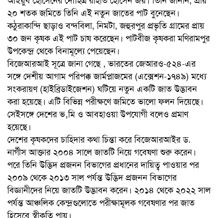
আইয়ুব হোসেনের দৌহিত্র রাহাত হোসেন জয়। তিনি জানান, প্রায়
২০ শতক জমিতে তিনি এই নতুন জাতের পাট বুনেছেন।
কঠুরাকান্দি ছাড়াও বন্দবিলা, নিমটা, জহুরপুর প্রভৃতি গ্রামের প্রায়
৩০ জন কৃষক এই পাট চাষ করেছেন। পাটবীজ কৃষকরা মণিরামপুর
উপকেন্দ্র থেকে বিনামূল্যে পেয়েছেন।
বিজেআরআই সূত্রে জানা গেছে , ভারতের জেআরও-৫২৪-এর
সঙ্গে দেশীয় আগাম পরিপক্ক জার্মপ্লাজমের (এক্সেশন-১৭৪৯) মধ্যে
সংকরায়ণ (হাইব্রিডাইজেশন) ঘটিয়ে নতুন একটি জাত উদ্ভাবন
করা হয়েছে। এটি বিভিন্ন পরীক্ষণে জমিতে ভালো ফলন দিয়েছে।
সেইসঙ্গে দেশের ভ‚মি ও আবহাওয়া উপযোগী বলেও প্রমাণ
হয়েছে।
দেশের কৃষকদের চাহিদার কথা চিন্তা করে বিজেআরআইর ড.
নার্গীস আক্তার ২০০৪ সালে জাতটি নিয়ে গবেষণা শুরু করেন।
পরে তিনি উদ্ভিদ প্রজনন বিভাগের প্রধানের দায়িত্ব পাওয়ার পর
২০০৯ থেকে ২০১৩ সাল পর্যন্ত উদ্ভিদ প্রজনন বিভাগের
বিজ্ঞানীদের নিয়ে জাতটি উদ্ভাবন করেন। ২০১৪ থেকে ২০২২ সাল
পর্যন্ত আঞ্চলিক কেন্দ্রগুলোতে পরীক্ষামূলক গবেষণার পর জাত
হিসেবে স্বীকৃতি পায়।