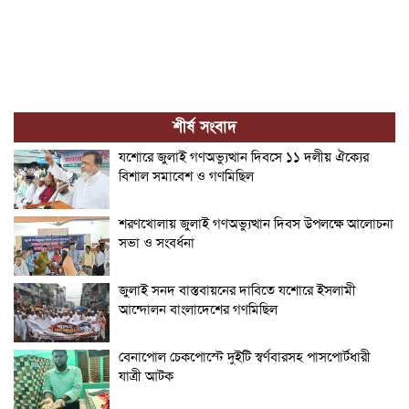
শীর্ষ সংবাদ
যশোরে জুলাই গণঅভ্যুত্থান দিবসে ১১ দলীয় ঐক্যের
বিশাল সমাবেশ ও গণমিছিল
শরণখোলায় জুলাই গণঅভ্যুত্থান দিবস উপলক্ষে আলোচনা
সভা ও সংবর্ধনা
জুলাই সনদ বাস্তবায়নের দাবিতে যশোরে ইসলামী
আন্দোলন বাংলাদেশের গণমিছিল
বেনাপোল চেকপোস্টে দুইটি স্বর্ণবারসহ পাসপোর্টধারী
যাত্রী আটক