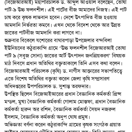
(বিজেআরআই) মহাপরিচালক ড. আব্দুল আওয়াল বলেছেন, তোষা
পাট-৯ উচ্চ ফলনশীল। এই পাটের বীজ আমাদের নিজস্ব। এই পাট
চাষ করে কৃষক লাভবান হবেন। দেশে উৎপাদিত বীজ হওয়ায়
আমদানি নির্ভরতা কমবে। এখন থেকে বিদেশ থেকে আর উন্নত
জাতের পাটবীজ আমদানি করা লাগবে না।
শুক্রবার বিকেলে যশোরের বাঘারপাড়া উপজেলার বন্দবিলা
ইউনিয়নের কঠুরাকান্দি গ্রামে ‘উচ্চ ফলনশীল বিজেআরআই তোষা
পাট ৯ (সবুজ সোনা) জাতের আর্ট উৎপাদন জনপ্রিয়করণ’ বিষয়ক
মাঠ দিবসে প্রধান অতিথির বক্তৃতাকালে তিনি এসব কথা বলেন।
বিজেআরআই পরিচালক (কৃষি) ড. নার্গীস আক্তারের সভাপতিত্বে
এতে বিশেষ অতিথির বক্তৃতা করেন জেলা কৃষি সম্প্রসারণ
অধিদপ্তরের উপপরিচালক ড. সুশান্ত তরফদার।
উপস্থিত ছিলেন বিজেআইআরের প্রধান বৈজ্ঞানিক কর্মকর্তা প্রিন্স
মন্ডল, মুখ্য বৈজ্ঞানিক কর্মকর্তা গোলাম মোস্তফা, প্রধান বৈজ্ঞানিক
কর্মকর্তা হারুন অর রশিদ, বৈজ্ঞানিক কর্মকর্তা সৈয়দ নজরুল
ইসলাম, বৈজ্ঞানিক কর্মকর্তা অনুপ ঘোষ প্রমুখ।
অভিজ্ঞতা বর্ণনা করেন কঠুরাকান্দি গ্রামের কৃষক সংগঠক প্রয়াত