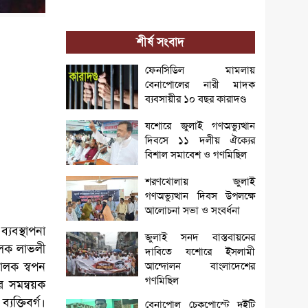
শীর্ষ সংবাদ
ফেনসিডিল মামলায়
বেনাপোলের নারী মাদক
ব্যবসায়ীর ১০ বছর কারাদণ্ড
যশোরে জুলাই গণঅভ্যুত্থান
দিবসে ১১ দলীয় ঐক্যের
বিশাল সমাবেশ ও গণমিছিল
শরণখোলায় জুলাই
গণঅভ্যুত্থান দিবস উপলক্ষে
আলোচনা সভা ও সংবর্ধনা
্যবস্থাপনা
জুলাই সনদ বাস্তবায়নের
ালক লাভলী
দাবিতে যশোরে ইসলামী
চালক স্বপন
আন্দোলন বাংলাদেশের
গণমিছিল
র সমন্বয়ক
যক্তিবর্গ।
বেনাপোল চেকপোস্টে দুইটি