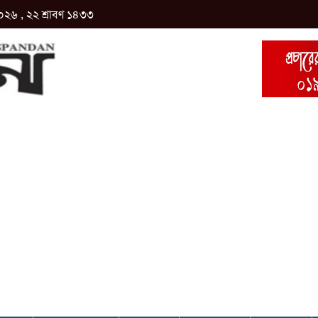
০২৬ , ২২ শ্রাবণ ১৪৩৩