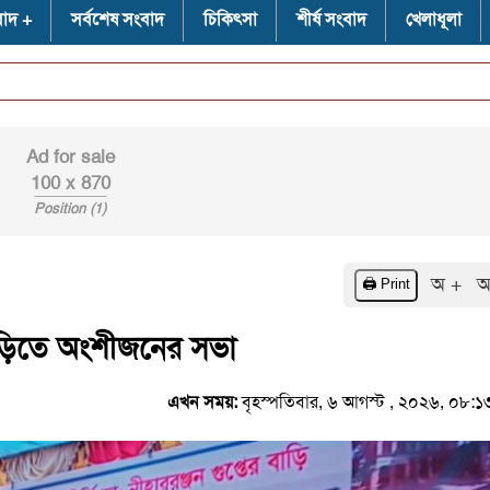
বাদ
সর্বশেষ সংবাদ
চিকিৎসা
শীর্ষ সংবাদ
খেলাধূলা
⭐
Ad for sale
100 x 870
Position (1)
অ +
অ
🖨️ Print
বাড়িতে অংশীজনের সভা
এখন সময়:
বৃহস্পতিবার, ৬ আগস্ট , ২০২৬, ০৮: