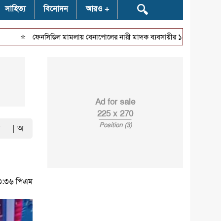
🔍
সাহিত্য
বিনোদন
আরও
⭐
ফেনসিডিল মামলায় বেনাপোলের নারী মাদক ব্যবসায়ীর ১০ বছর কারাদণ্ড
শর
Ad for sale
225 x 270
Position (3)
 -
| অ
১৩:৩৬ পিএম