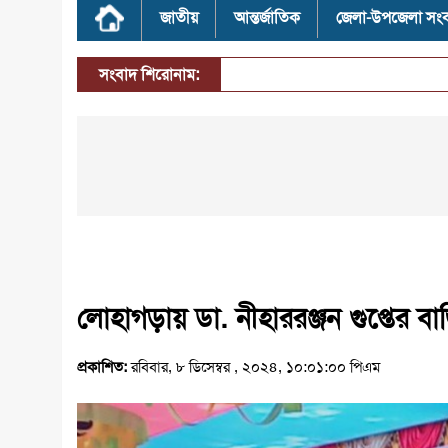
জাতীয়
আন্তর্জাতিক
জেলা-উপজেলা সং
সংবাদ শিরোনাম:
লোহাগড়ায় ডা. নীহাররঞ্জন গুপ্তের 
প্রকাশিত:
রবিবার, ৮ ডিসেম্বর , ২০২৪, ১০:০১:০০ পিএম