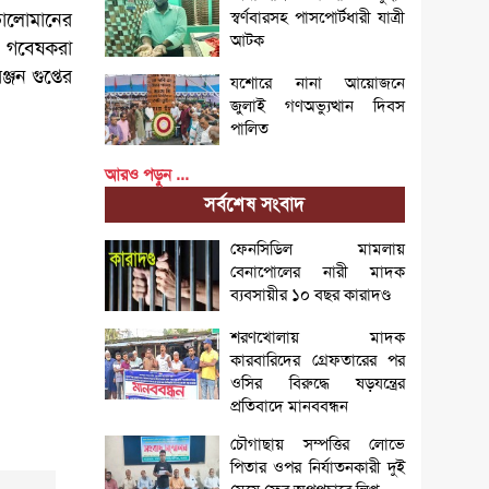
স্বর্ণবারসহ পাসপোর্টধারী যাত্রী
ে ভালোমানের
আটক
ং গবেষকরা
জন গুপ্তের
যশোরে নানা আয়োজনে
জুলাই গণঅভ্যুত্থান দিবস
পালিত
আরও পড়ুন ...
সর্বশেষ সংবাদ
ফেনসিডিল মামলায়
বেনাপোলের নারী মাদক
ব্যবসায়ীর ১০ বছর কারাদণ্ড
শরণখোলায় মাদক
কারবারিদের গ্রেফতারের পর
ওসির বিরুদ্ধে ষড়যন্ত্রের
প্রতিবাদে মানববন্ধন
চৌগাছায় সম্পত্তির লোভে
পিতার ওপর নির্যাতনকারী দুই