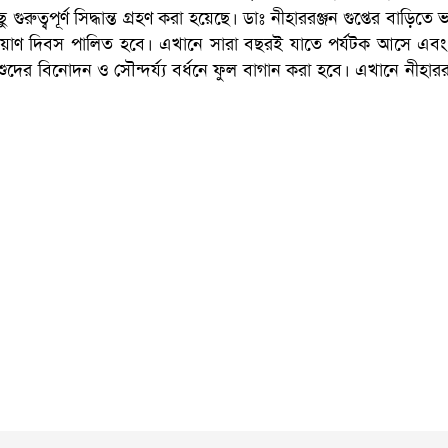
গুরুত্বপূর্ণ সিদ্ধান্ত গ্রহণ করা হয়েছে। ডাঃ নীহাররঞ্জন গুপ্তের বাড়িত
ও প্রয়াণ দিবস পালিত হবে। এখানে সারা বছরই যাতে পর্যটক আসে এব
দের বিনোদন ও সৌন্দর্য্য বর্ধনে ফুল বাগান করা হবে। এখানে নীহাররঞ্