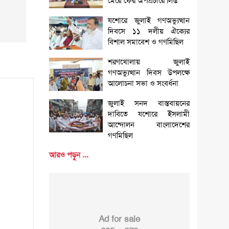
মেয়ে ফের অপপ্রচারে লিপ্ত
যশোরে জুলাই গণঅভ্যুত্থান
দিবসে ১১ দলীয় ঐক্যের
বিশাল সমাবেশ ও গণমিছিল
শরণখোলায় জুলাই
গণঅভ্যুত্থান দিবস উপলক্ষে
আলোচনা সভা ও সংবর্ধনা
জুলাই সনদ বাস্তবায়নের
দাবিতে যশোরে ইসলামী
আন্দোলন বাংলাদেশের
গণমিছিল
আরও পড়ুন ...
Ad for sale