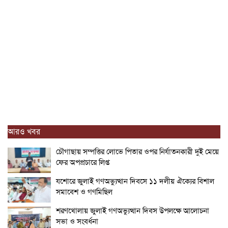
আরও খবর
চৌগাছায় সম্পত্তির লোভে পিতার ওপর নির্যাতনকারী দুই মেয়ে
ফের অপপ্রচারে লিপ্ত
যশোরে জুলাই গণঅভ্যুত্থান দিবসে ১১ দলীয় ঐক্যের বিশাল
সমাবেশ ও গণমিছিল
শরণখোলায় জুলাই গণঅভ্যুত্থান দিবস উপলক্ষে আলোচনা
সভা ও সংবর্ধনা