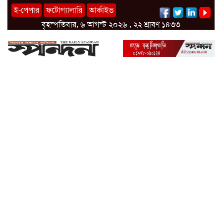
ই-পেপার
ফটোগ্যালারি
আর্কাইভ
বৃহস্পতিবার, ৬ আগস্ট ২০২৬ , ২২ শ্রাবণ ১৪৩৩