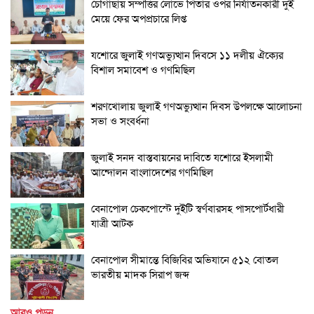
চৌগাছায় সম্পত্তির লোভে পিতার ওপর নির্যাতনকারী দুই
মেয়ে ফের অপপ্রচারে লিপ্ত
যশোরে জুলাই গণঅভ্যুত্থান দিবসে ১১ দলীয় ঐক্যের
বিশাল সমাবেশ ও গণমিছিল
শরণখোলায় জুলাই গণঅভ্যুত্থান দিবস উপলক্ষে আলোচনা
সভা ও সংবর্ধনা
জুলাই সনদ বাস্তবায়নের দাবিতে যশোরে ইসলামী
আন্দোলন বাংলাদেশের গণমিছিল
বেনাপোল চেকপোস্টে দুইটি স্বর্ণবারসহ পাসপোর্টধারী
যাত্রী আটক
বেনাপোল সীমান্তে বিজিবির অভিযানে ৫১২ বোতল
ভারতীয় মাদক সিরাপ জব্দ
আরও পড়ুন ...