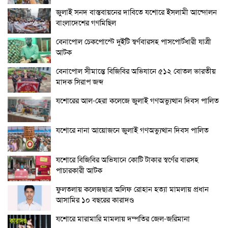
জুলাই সনদ বাস্তবায়নের দাবিতে যশোরে ইসলামী আন্দোলন
বাংলাদেশের গণমিছিল
বেনাপোল চেকপোস্টে দুইটি স্বর্ণবারসহ পাসপোর্টধারী যাত্রী
আটক
বেনাপোল সীমান্তে বিজিবির অভিযানে ৫১২ বোতল ভারতীয়
মাদক সিরাপ জব্দ
যশোরের আল-হেরা কলেজে জুলাই গণঅভ্যুত্থান দিবস পালিত
যশোরে নানা আয়োজনে জুলাই গণঅভ্যুত্থান দিবস পালিত
যশোরে বিজিবির অভিযানে কোটি টাকার স্বর্ণের বারসহ
পাচারকারী আটক
ফুলতলায় কলেজছাত্র অলিফ রোহান হত্যা মামলায় প্রধান
আসামির ১০ বছরের কারাদণ্ড
যশোরে মারামারি মামলায় দম্পতির জেল-জরিমানা