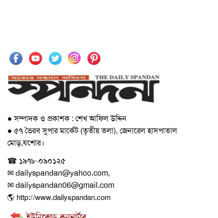
● সম্পাদক ও প্রকাশক : শেখ আফিল উদ্দিন
● ৫৭ ভৈরব সুপার মার্কেট (তৃতীয় তলা), জেনারেল হাসপাতাল
মোড়,যশোর।
☎ ১৯৭৮-০৯০১২৫
✉ dailyspandan@yahoo.com,
✉ dailyspandan06@gmail.com
🌎 http://www.dailyspandan.com