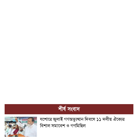
শীর্ষ সংবাদ
যশোরে জুলাই গণঅভ্যুত্থান দিবসে ১১ দলীয় ঐক্যের
বিশাল সমাবেশ ও গণমিছিল