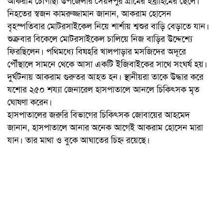
আকরাম চৌগাছা উপজেলার সৈয়দপুর গ্রামের ইব্রাহিমের ছেলে।
নিহতের স্বজন কামরুজ্জামান জানান, আকরাম হোসেন
বৃহস্পতিবার মোটরসাইকেল নিয়ে শার্শায় শ্বশুর বাড়ি বেড়াতে যান।
শুক্রবার বিকেলে মোটরসাইকেল চালিয়ে নিজ বাড়ির উদ্দেশ্যে
ফিরছিলেন। পথিমধ্যে বিষহরি খালপাড়ার মসজিদের অদূরে
পৌঁছালে সামনে থেকে আসা একটি ইজিবাইকের সাথে সংঘর্ষ হয়।
দুর্ঘটনায় আকরাম গুরুতর আহত হন। স্থানীয়রা তাকে উদ্ধার করে
যশোর ২৫০ শয্যা জেনারেল হাসপাতালে আনলে চিকিৎসক মৃত
ঘোষণা করেন।
হাসপাতালের জরুরি বিভাগের চিকিৎসক জোবায়ের আহমেদ
জানান, হাসপাতালে আনার অনেক আগেই আকরাম হোসেন মারা
যান। তার মাথা ও বুকে আঘাতের চিহ্ন রয়েছে।