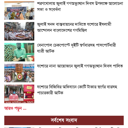
শরণখোলায় জুলাই গণঅভ্যুত্থান দিবস উপলক্ষে আলোচনা
সভা ও সংবর্ধনা
জুলাই সনদ বাস্তবায়নের দাবিতে যশোরে ইসলামী
আন্দোলন বাংলাদেশের গণমিছিল
বেনাপোল চেকপোস্টে দুইটি স্বর্ণবারসহ পাসপোর্টধারী
যাত্রী আটক
যশোরে নানা আয়োজনে জুলাই গণঅভ্যুত্থান দিবস পালিত
যশোরে বিজিবির অভিযানে কোটি টাকার স্বর্ণের বারসহ
পাচারকারী আটক
আরও পড়ুন ...
সর্বশেষ সংবাদ