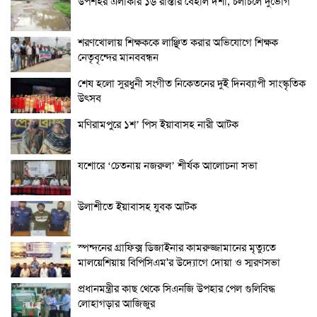
উপশহর এলাকার ১৬ রাস্তার বেহাল দশা, চলাচলে দুর্ভোগ
শরণখোলায় শিক্ষককে লাঞ্ছিত করার অভিযোগে শিক্ষক
নেতৃবৃন্দের মানববন্ধন
শেষ হলো সুরধুনী সংগীত নিকেতনের দুই দিনব্যাপী সাংস্কৃতিক
উৎসব
মণিরামপুরে ১শ’ পিস ইয়াবাসহ নারী আটক
যশোরে ‘চেতনায় নজরুল’ শীর্ষক আলোচনা সভা
উলাশীতে ইয়াবাসহ যুবক আটক
স্পন্দনের গ্রাফিক্স ডিজাইনার কামরুজ্জামানের মৃত্যুতে
মালয়েশিয়ায় বিপিসিএম'র উদ্যোগে দোয়া ও স্মরণসভা
প্রধানমন্ত্রীর কাছ থেকে সিএনজি উপহার পেল গুলিবিদ্ধ
লোহাগড়ার আজিজুর