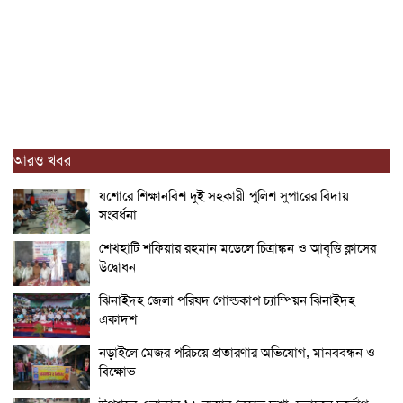
আরও খবর
যশোরে শিক্ষানবিশ দুই সহকারী পুলিশ সুপারের বিদায়
সংবর্ধনা
শেখহাটি শফিয়ার রহমান মডেলে চিত্রাঙ্কন ও আবৃত্তি ক্লাসের
উদ্বোধন
ঝিনাইদহ জেলা পরিষদ গোল্ডকাপ চ্যাম্পিয়ন ঝিনাইদহ
একাদশ
নড়াইলে মেজর পরিচয়ে প্রতারণার অভিযোগ, মানববন্ধন ও
বিক্ষোভ