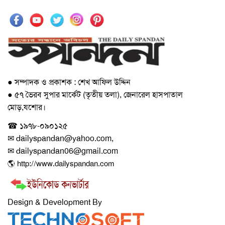
● সম্পাদক ও প্রকাশক : শেখ আফিল উদ্দিন
● ৫৭ ভৈরব সুপার মার্কেট (তৃতীয় তলা), জেনারেল হাসপাতাল
মোড়,যশোর।
☎ ১৯৭৮-০৯০১২৫
✉ dailyspandan@yahoo.com,
✉ dailyspandan06@gmail.com
🌎 http://www.dailyspandan.com
Design & Development By