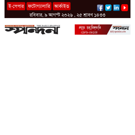
ই-পেপার
ফটোগ্যালারি
আর্কাইভ
রবিবার, ৯ আগস্ট ২০২৬ , ২৫ শ্রাবণ ১৪৩৩