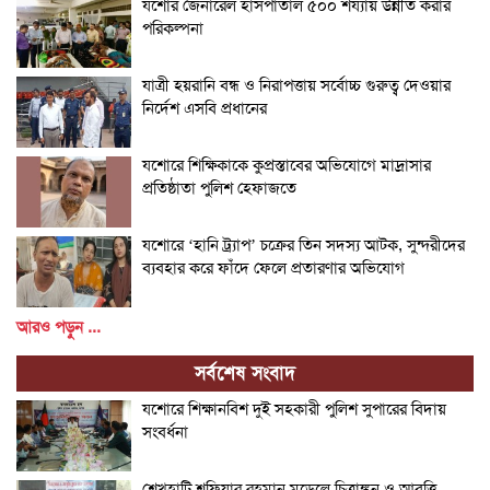
যশোর জেনারেল হাসপাতাল ৫০০ শয্যায় উন্নীত করার
পরিকল্পনা
যাত্রী হয়রানি বন্ধ ও নিরাপত্তায় সর্বোচ্চ গুরুত্ব দেওয়ার
নির্দেশ এসবি প্রধানের
যশোরে শিক্ষিকাকে কুপ্রস্তাবের অভিযোগে মাদ্রাসার
প্রতিষ্ঠাতা পুলিশ হেফাজতে
যশোরে ‘হানি ট্র্যাপ’ চক্রের তিন সদস্য আটক, সুন্দরীদের
ব্যবহার করে ফাঁদে ফেলে প্রতারণার অভিযোগ
আরও পড়ুন ...
সর্বশেষ সংবাদ
যশোরে শিক্ষানবিশ দুই সহকারী পুলিশ সুপারের বিদায়
সংবর্ধনা
শেখহাটি শফিয়ার রহমান মডেলে চিত্রাঙ্কন ও আবৃত্তি