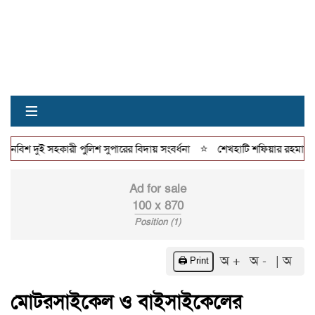
≡
⭐
বিশ দুই সহকারী পুলিশ সুপারের বিদায় সংবর্ধনা
শেখহাটি শফিয়ার রহমান মডেলে চি
Ad for sale
100 x 870
Position (1)
অ +
অ -
| অ
🖨️ Print
মোটরসাইকেল ও বাইসাইকেলের